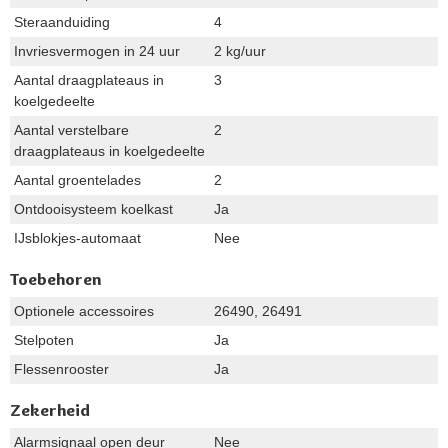
Steraanduiding
4
Invriesvermogen in 24 uur
2 kg/uur
Aantal draagplateaus in
3
koelgedeelte
Aantal verstelbare
2
draagplateaus in koelgedeelte
Aantal groentelades
2
Ontdooisysteem koelkast
Ja
IJsblokjes-automaat
Nee
Toebehoren
Optionele accessoires
26490, 26491
Stelpoten
Ja
Flessenrooster
Ja
Zekerheid
Alarmsignaal open deur
Nee