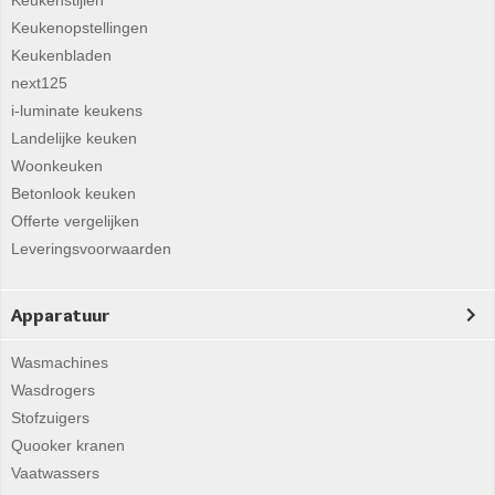
Keukenstijlen
Keukenopstellingen
Keukenbladen
next125
i-luminate keukens
Landelijke keuken
Woonkeuken
Betonlook keuken
Offerte vergelijken
Leveringsvoorwaarden
Apparatuur
Wasmachines
Wasdrogers
Stofzuigers
Quooker kranen
Vaatwassers