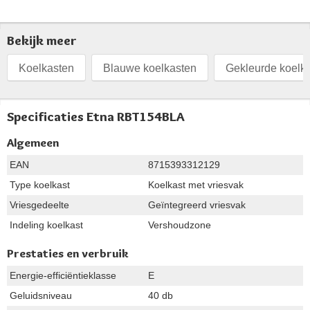
Bekijk meer
Koelkasten
Blauwe koelkasten
Gekleurde koelk
Specificaties Etna RBT154BLA
Algemeen
EAN
8715393312129
Type koelkast
Koelkast met vriesvak
Vriesgedeelte
Geïntegreerd vriesvak
Indeling koelkast
Vershoudzone
Prestaties en verbruik
Energie-efficiëntieklasse
E
Geluidsniveau
40 db