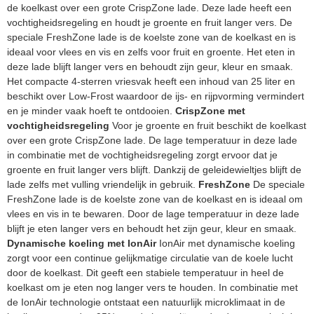
de koelkast over een grote CrispZone lade. Deze lade heeft een
vochtigheidsregeling en houdt je groente en fruit langer vers. De
speciale FreshZone lade is de koelste zone van de koelkast en is
ideaal voor vlees en vis en zelfs voor fruit en groente. Het eten in
deze lade blijft langer vers en behoudt zijn geur, kleur en smaak.
Het compacte 4-sterren vriesvak heeft een inhoud van 25 liter en
beschikt over Low-Frost waardoor de ijs- en rijpvorming vermindert
en je minder vaak hoeft te ontdooien.
CrispZone met
vochtigheidsregeling
Voor je groente en fruit beschikt de koelkast
over een grote CrispZone lade. De lage temperatuur in deze lade
in combinatie met de vochtigheidsregeling zorgt ervoor dat je
groente en fruit langer vers blijft. Dankzij de geleidewieltjes blijft de
lade zelfs met vulling vriendelijk in gebruik.
FreshZone
De speciale
FreshZone lade is de koelste zone van de koelkast en is ideaal om
vlees en vis in te bewaren. Door de lage temperatuur in deze lade
blijft je eten langer vers en behoudt het zijn geur, kleur en smaak.
Dynamische koeling met IonAir
IonAir met dynamische koeling
zorgt voor een continue gelijkmatige circulatie van de koele lucht
door de koelkast. Dit geeft een stabiele temperatuur in heel de
koelkast om je eten nog langer vers te houden. In combinatie met
de IonAir technologie ontstaat een natuurlijk microklimaat in de