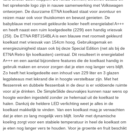
het sprekende logo zijn in nauwe samenwerking met Volkswagen
ontworpen. De duurzame ETNA koelkast staat voor avontuur en
reizen maar ook voor thuiskomen en bewust genieten. De
babyblauw met roomwit gekleurde koeler heeft energielabel A+++
en heeft naast een ruim koelgedeelte (229l) een handig vriesvak
(25l). De ETNA RBT154BLA is een blauwe met roomwit gekleurd
koelkast met vriesvak van 154cm hoog. Gebruiksgemak en
energiezuinigheid staan ook bij deze Special Edition (net als bij de
ETNA Retro lijn koelkasten) centraal. Dit resulteert in energielabel
A+++ en een aantal bijzondere features die de koelkast handig in
gebruik maken en ervoor zorgen dat je eten nog langer vers blijft.
Zo heeft het koelgedeelte een inhoud van 229 liter en 3 glazen
legplateaus met lekrand die in hoogte verstelbaar zijn. Met het
flessenrek en dubbele flessenbak in de deur is er voldoende ruimte
voor al je drinken. De SimpleSlide deurvakjes kunnen naar wens op
hoogte worden ingesteld zonder ze helemaal uit de koelkast te
halen. Dankzij de heldere LED verlichting weet je alles in de
koelkast makkelijk te vinden. Van een koelkast mag je verwachten
dat je eten zo lang mogelijk vers blijft. IonAir met dynamische
koeling zorgt voor een stabiele temperatuur in heel de koelkast om
je eten nog langer vers te houden. Voor je groente en fruit beschikt