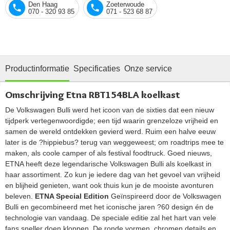
Den Haag
Zoeterwoude
070 - 320 93 85
071 - 523 68 87
Productinformatie
Specificaties
Onze service
Omschrijving Etna RBT154BLA koelkast
De Volkswagen Bulli werd het icoon van de sixties dat een nieuw
tijdperk vertegenwoordigde; een tijd waarin grenzeloze vrijheid en
samen de wereld ontdekken gevierd werd. Ruim een halve eeuw
later is de ?hippiebus? terug van weggeweest; om roadtrips mee te
maken, als coole camper of als festival foodtruck. Goed nieuws,
ETNA heeft deze legendarische Volkswagen Bulli als koelkast in
haar assortiment. Zo kun je iedere dag van het gevoel van vrijheid
en blijheid genieten, want ook thuis kun je de mooiste avonturen
beleven.
ETNA Special Edition
Geïnspireerd door de Volkswagen
Bulli en gecombineerd met het iconische jaren ?60 design én de
technologie van vandaag. De speciale editie zal het hart van vele
fans sneller doen kloppen. De ronde vormen, chromen details en