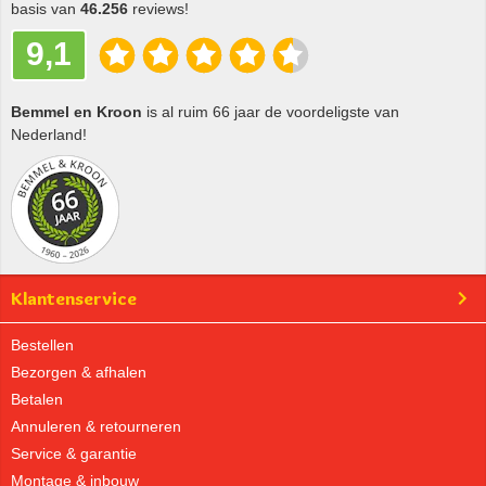
basis van
46.256
reviews!
9,1
Bemmel en Kroon
is al ruim 66 jaar de voordeligste van
Nederland!
Klantenservice
Bestellen
Bezorgen & afhalen
Betalen
Annuleren & retourneren
Service & garantie
Montage & inbouw