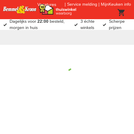
Service melding
MijnKeuken info
Vacatures
Dagelijks voor
22:00
besteld,
3 échte
Scherpe
morgen in huis
winkels
prijzen