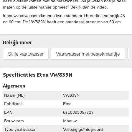
deze overeenkomen met de maatschets. Wil je weten hoe je deze
maten op de juiste manier opmeet? Bekijk dan de video.
Inbouwvaatwassers kennen twee standaard breedtes namelijk 45
en 60 cm. De VW839N heeft een standaard breedte van 60 cm.
Bekijk meer
Stille vaatwasser
Vaatwasser met bestekmandje
Specificaties Etna VW839N
Algemeen
Naam (NL)
VW839N
Fabrikant
Etna
EAN
8715393357717
Bouwvorm
Inbouw
Type vaatwasser
Volledig geïntegreerd