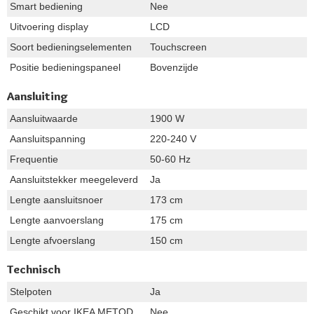
Smart bediening
Nee
Uitvoering display
LCD
Soort bedieningselementen
Touchscreen
Positie bedieningspaneel
Bovenzijde
Aansluiting
Aansluitwaarde
1900 W
Aansluitspanning
220-240 V
Frequentie
50-60 Hz
Aansluitstekker meegeleverd
Ja
Lengte aansluitsnoer
173 cm
Lengte aanvoerslang
175 cm
Lengte afvoerslang
150 cm
Technisch
Stelpoten
Ja
Geschikt voor IKEA METOD
Nee