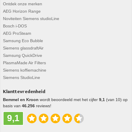
Ontdek onze merken
AEG Horizon Range
Noviteiten Siemens studioLine
Bosch i-DOS
AEG ProSteam
Samsung Eco Bubble
Siemens glassdraftAir
Samsung QuickDrive
PlasmaMade Air Filters
Siemens koffiemachine
Siemens StudioLine
Klanttevredenheid
Bemmel en Kroon
wordt beoordeeld met het cijfer
9,1
(van 10) op
basis van
46.256
reviews!
9,1