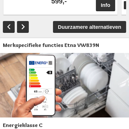
599,-
Info
T
Duurzamere alternatieven
Merkspecifieke functies Etna VW839N
Energieklasse C