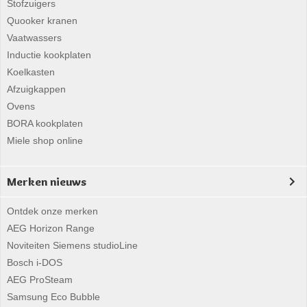
Stofzuigers
Quooker kranen
Vaatwassers
Inductie kookplaten
Koelkasten
Afzuigkappen
Ovens
BORA kookplaten
Miele shop online
Merken nieuws
Ontdek onze merken
AEG Horizon Range
Noviteiten Siemens studioLine
Bosch i-DOS
AEG ProSteam
Samsung Eco Bubble