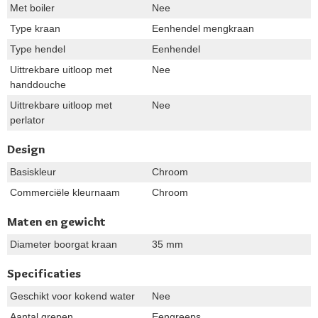
Met boiler
Nee
Type kraan
Eenhendel mengkraan
Type hendel
Eenhendel
Uittrekbare uitloop met
Nee
handdouche
Uittrekbare uitloop met
Nee
perlator
Design
Basiskleur
Chroom
Commerciële kleurnaam
Chroom
Maten en gewicht
Diameter boorgat kraan
35 mm
Specificaties
Geschikt voor kokend water
Nee
Aantal grepen
Eengreeps