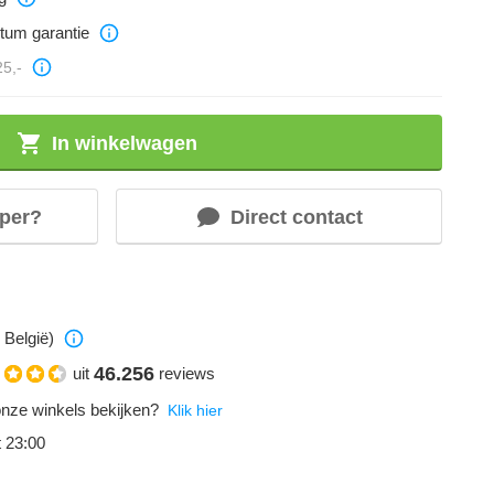
ntum garantie
25,-
In winkelwagen
per?
Direct contact
 België)
46.256
uit
reviews
onze winkels bekijken?
Klik hier
t 23:00