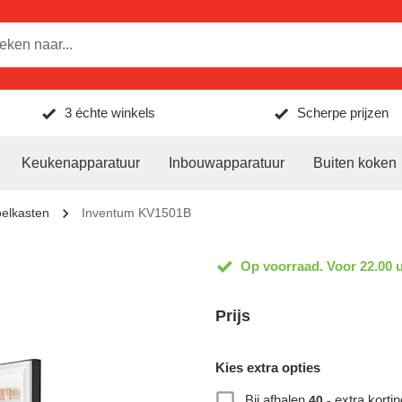
3 échte winkels
Scherpe prijzen
Keukenapparatuur
Inbouwapparatuur
Buiten koken
oelkasten
Inventum KV1501B
Op voorraad. Voor 22.00 u
Prijs
Kies extra opties
Bij afhalen
extra kortin
40,-