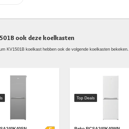
501B ook deze koelkasten
tum KV1501B koelkast hebben ook de volgende koelkasten bekeken. We
ls
Top Deals
CSA240K40SN
Beko RCSA240K40WN