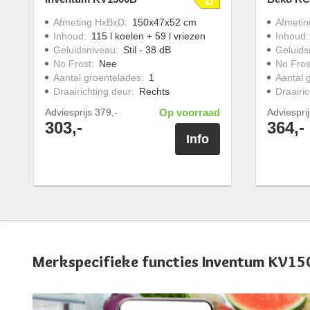
D
Afmeting HxBxD
:
150x47x52 cm
Afmeti
Inhoud
:
115 l koelen + 59 l vriezen
Inhoud
Geluidsniveau
:
Stil - 38 dB
Geluids
No Frost
:
Nee
No Fros
Aantal groentelades
:
1
Aantal 
Draairichting deur
:
Rechts
Draairic
Adviesprijs
379,-
Op voorraad
Adviespri
303,-
364,-
Info
Merkspecifieke functies Inventum KV15