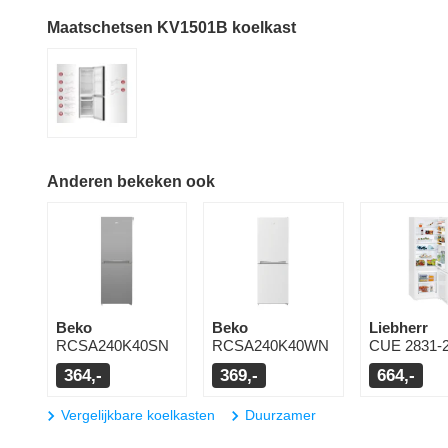
Maatschetsen KV1501B koelkast
Anderen bekeken ook
Beko
Beko
Liebherr
RCSA240K40SN
RCSA240K40WN
CUE 2831-
364,-
369,-
664,-
Vergelijkbare koelkasten
Duurzamer