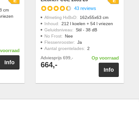
E
E
43 reviews
8 cm
vriezen
Afmeting HxBxD
:
162x55x63 cm
Inhoud
:
212 l koelen + 54 l vriezen
Geluidsniveau
:
Stil - 38 dB
No Frost
:
Nee
Flessenrooster
:
Ja
Aantal groentelades
:
2
voorraad
Adviesprijs
699,-
Op voorraad
Info
664,-
Info