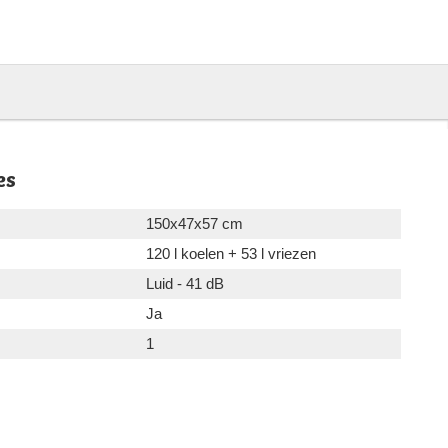
es
150x47x57 cm
120 l koelen + 53 l vriezen
Luid - 41 dB
Ja
1