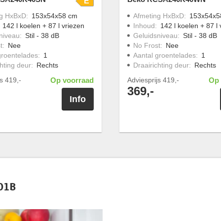
E
ng HxBxD
:
153x54x58 cm
Afmeting HxBxD
:
153x54x5
:
142 l koelen + 87 l vriezen
Inhoud
:
142 l koelen + 87 l 
niveau
:
Stil - 38 dB
Geluidsniveau
:
Stil - 38 dB
t
:
Nee
No Frost
:
Nee
groentelades
:
1
Aantal groentelades
:
1
hting deur
:
Rechts
Draairichting deur
:
Rechts
js
419,-
Op voorraad
Adviesprijs
419,-
Op 
369,-
Info
01B