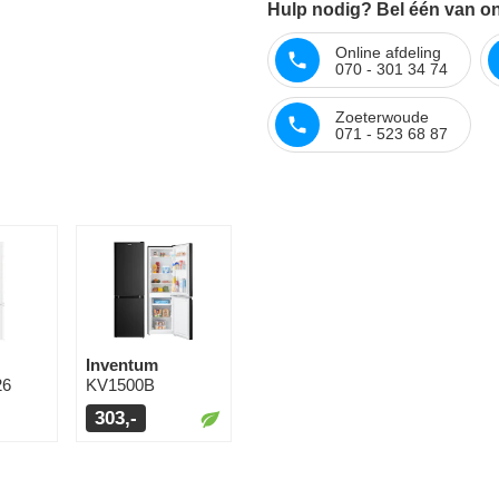
Hulp nodig? Bel één van on
Online afdeling
070 - 301 34 74
Zoeterwoude
071 - 523 68 87
Inventum
26
KV1500B
303,-