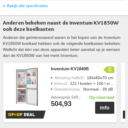
Bekijk alle specificaties
Anderen bekeken naast de Inventum KV1850W
ook deze koelkasten
Anderen die geïnteresseerd waren in het kopen van de Inventum
KV1850W koelkast hebben ook de volgende koelkasten bekeken.
Wellicht dat één van deze apparaten beter aansluit op je wensen
dan de KV1850W van het merk Inventum.
Inventum KV1840B
C
Afmeting HxBxD
:
184x60x70 cm
Inhoud
:
221 l koelen + 106 l vriezen
Geluidsniveau
:
Normaal - 39 dB
Adviesprijs
549,-
Op voorraad
504,93
Info
T