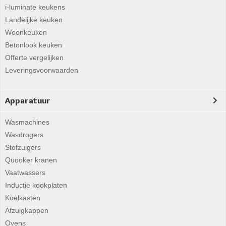
i-luminate keukens
Landelijke keuken
Woonkeuken
Betonlook keuken
Offerte vergelijken
Leveringsvoorwaarden
Apparatuur
Wasmachines
Wasdrogers
Stofzuigers
Quooker kranen
Vaatwassers
Inductie kookplaten
Koelkasten
Afzuigkappen
Ovens