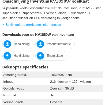
Omschrijving Inventum KV1850W koelkast
Vrijstaande koel/vriescombinatie met NoFrost, inhoud 216/122 liter,
superkoelen, supervriezen, 1 vershoudlade, 2 vriesladen, 1
schuiflade vriezer en LED verlichting in koelgedeelte.
Bekijk ook de merkspecifieke functies
Downloads voor de KV1850W van Inventum
Handleiding
Productinformatie
Handleiding
Energielabel
Beknopte specificaties
Afmeting HxBxD
185x60x70 cm
Inhoud
216 l koelen + 122 l vriezen
Geluidsniveau
Zeer stil - 35 dB
No Frost
Ja
Vershoudlade
Groente