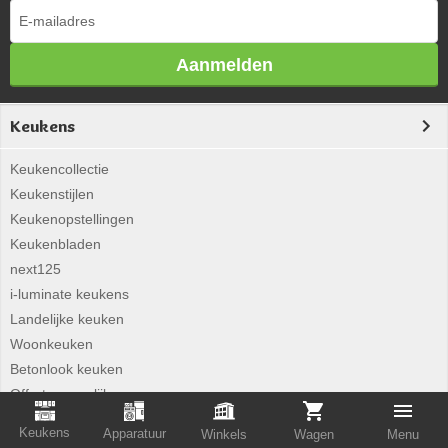
Aanmelden
Keukens
Keukencollectie
Keukenstijlen
Keukenopstellingen
Keukenbladen
next125
i-luminate keukens
Landelijke keuken
Woonkeuken
Betonlook keuken
Offerte vergelijken
Leveringsvoorwaarden
Keukens
Apparatuur
Winkels
Wagen
Menu