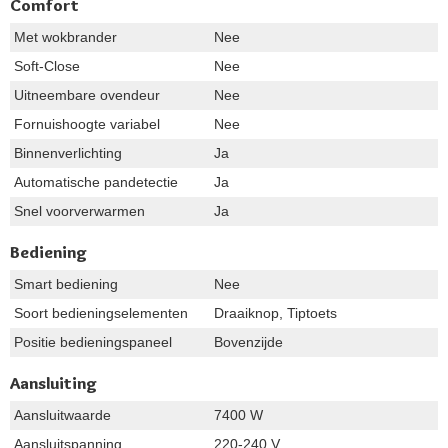
Comfort
Met wokbrander
Nee
Soft-Close
Nee
Uitneembare ovendeur
Nee
Fornuishoogte variabel
Nee
Binnenverlichting
Ja
Automatische pandetectie
Ja
Snel voorverwarmen
Ja
Bediening
Smart bediening
Nee
Soort bedieningselementen
Draaiknop, Tiptoets
Positie bedieningspaneel
Bovenzijde
Aansluiting
Aansluitwaarde
7400 W
Aansluitspanning
220-240 V