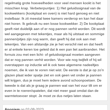
regelmatig grote hoeveelheden voor veel mensen kookt is het
misschien krap. Verbeterpuntjes: 1) Het geluidssignaal van de
kookwekkers (kookplaat en oven) is niet hard genoeg en niet
instelbaar. Ik zit meestal twee kamers verderop en kan het daar
niet horen. Ik gebruik nu een losse kookwekker. 2) De kookplaat
geeft niet duidelijk aan of er nog pannen verhit worden. Dit wordt
wel aangegeven met tekentjes, maar als hij uitstaat en sommige
pannen/pitjes zijn nog warm, dan geeft hij dat ook aan met
tekentjes. Van een afstandje zie je het verschil niet en dat heeft
er al enkele keren toe geleid dat ik een pan liet aanbranden. Het
fornuis zou met een licht- of geluidssignaal moeten aangeven
dat er nog pannen verhit worden. Voor wie nog twijfelt of hij wil
overstappen op inductie wil ik ook twee algemene nadeeltjes
noemen, die ik van te voren niet wist. De eerste is dat je op zo'n
glazen plaat ieder spatje ziet en ook geen vet onder je pannen
wilt krijgen, dus je moet hem iedere avond schoonpoetsen. De
tweede is dat als je graag je pannen wat van het vuur tilt om er
even in te roeren/spatelen, dat niet meer gaat omdat dan de
warmtetoevoer stopt. Je moet ze dus netjes laten staan.
Anoniem
op 02-08-2023