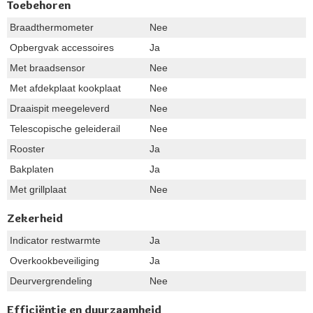
Toebehoren
Braadthermometer
Nee
Opbergvak accessoires
Ja
Met braadsensor
Nee
Met afdekplaat kookplaat
Nee
Draaispit meegeleverd
Nee
Telescopische geleiderail
Nee
Rooster
Ja
Bakplaten
Ja
Met grillplaat
Nee
Zekerheid
Indicator restwarmte
Ja
Overkookbeveiliging
Ja
Deurvergrendeling
Nee
Efficiëntie en duurzaamheid