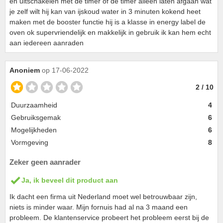
en uitschakelen met de timer of de timer alleen laten afgaan wat
je zelf wilt hij kan van ijskoud water in 3 minuten kokend heet
maken met de booster functie hij is a klasse in energy label de
oven ok supervriendelijk en makkelijk in gebruik ik kan hem echt
aan iedereen aanraden
Anoniem
op 17-06-2022
2 / 10
Duurzaamheid
4
Gebruiksgemak
6
Mogelijkheden
6
Vormgeving
8
Zeker geen aanrader
Ja, ik beveel dit product aan
Ik dacht een firma uit Nederland moet wel betrouwbaar zijn,
niets is minder waar. Mijn fornuis had al na 3 maand een
probleem. De klantenservice probeert het probleem eerst bij de