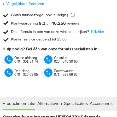
Vergelijkbare fornuizen
Gratis thuisbezorgd (ook in België)
9,1
46.256
Klantwaardering
uit
reviews
Deze fornuis in één van onze winkels bekijken?
Klik hier
Klantenservice geopend tot 23:00
Hulp nodig? Bel één van onze fornuisspecialisten in:
Online afdeling
Cruquius
070 - 301 34 74
023 - 548 30 60
Den Haag
Zoeterwoude
070 - 320 93 85
071 - 523 68 87
Productinformatie
Alternatieven
Specificaties
Accessoires
R
Omschrijving Inventum VFI5042RVS fornuis