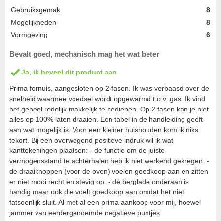
Gebruiksgemak
8
Mogelijkheden
8
Vormgeving
6
Bevalt goed, mechanisch mag het wat beter
Ja, ik beveel dit product aan
Prima fornuis, aangesloten op 2-fasen. Ik was verbaasd over de
snelheid waarmee voedsel wordt opgewarmd t.o.v. gas. Ik vind
het geheel redelijk makkelijk te bedienen. Op 2 fasen kan je niet
alles op 100% laten draaien. Een tabel in de handleiding geeft
aan wat mogelijk is. Voor een kleiner huishouden kom ik niks
tekort. Bij een overwegend positieve indruk wil ik wat
kanttekeningen plaatsen: - de functie om de juiste
vermogensstand te achterhalen heb ik niet werkend gekregen. -
de draaiknoppen (voor de oven) voelen goedkoop aan en zitten
er niet mooi recht en stevig op. - de berglade onderaan is
handig maar ook die voelt goedkoop aan omdat het niet
fatsoenlijk sluit. Al met al een prima aankoop voor mij, hoewel
jammer van eerdergenoemde negatieve puntjes.