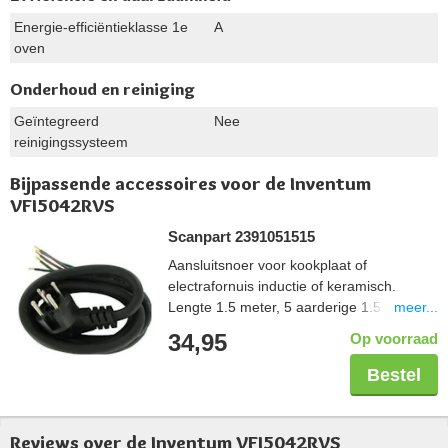
Energie-efficiëntieklasse 1e
A
oven
Onderhoud en reiniging
Geïntegreerd
Nee
reinigingssysteem
Bijpassende accessoires voor de Inventum
VFI5042RVS
Scanpart 2391051515
Aansluitsnoer voor kookplaat of
electrafornuis inductie of keramisch.
meer...
Lengte 1.5 meter, 5 aarderige 1.5 mm2,
aangegoten perilexstekker
34,95
Op voorraad
Bestel
Reviews over de Inventum VFI5042RVS