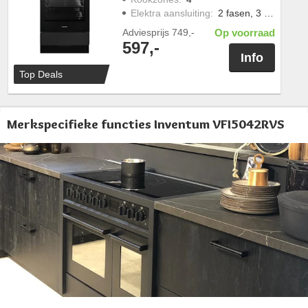
Elektra aansluiting
:
2 fasen, 3 fasen
Adviesprijs
749,-
Op voorraad
597,-
Info
Top Deals
Merkspecifieke functies Inventum VFI5042RVS