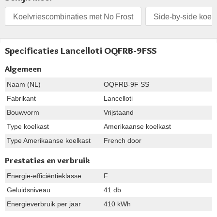
Koelvriescombinaties met No Frost
Side-by-side koel
Specificaties Lancelloti OQFRB-9FSS
Algemeen
Naam (NL)
OQFRB-9F SS
Fabrikant
Lancelloti
Bouwvorm
Vrijstaand
Type koelkast
Amerikaanse koelkast
Type Amerikaanse koelkast
French door
Prestaties en verbruik
Energie-efficiëntieklasse
F
Geluidsniveau
41 db
Energieverbruik per jaar
410 kWh