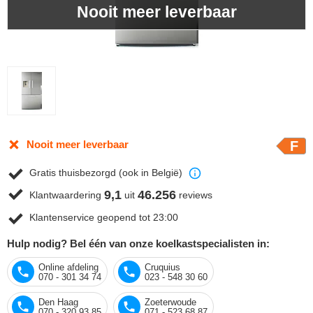
Nooit meer leverbaar
Nooit meer leverbaar
F
Gratis thuisbezorgd (ook in België)
9,1
46.256
Klantwaardering
uit
reviews
Klantenservice geopend tot 23:00
Hulp nodig? Bel één van onze koelkastspecialisten in:
Online afdeling
Cruquius
070 - 301 34 74
023 - 548 30 60
Den Haag
Zoeterwoude
070 - 320 93 85
071 - 523 68 87