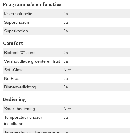
Programma's en functies
IJscrushfunctie
Ja
Supervriezen
Ja
Superkoelen
Ja
Comfort
Biofresh/0°-zone
Ja
Vershoudlade groente en fruit
Ja
Soft-Close
Nee
No Frost
Ja
Binnenverlichting
Ja
Bediening
Smart bediening
Nee
Temperatuur vriezer
Ja
instelbaar
Temperatuur in display vriezer
Ja