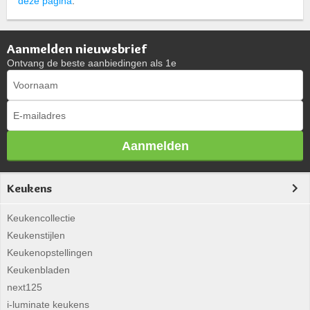
deze pagina
.
Aanmelden nieuwsbrief
Ontvang de beste aanbiedingen als 1e
Aanmelden
Keukens
Keukencollectie
Keukenstijlen
Keukenopstellingen
Keukenbladen
next125
i-luminate keukens