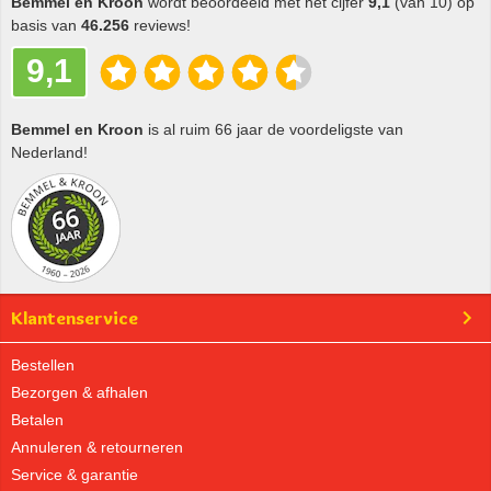
Bemmel en Kroon
wordt beoordeeld met het cijfer
9,1
(van 10) op
basis van
46.256
reviews!
9,1
Bemmel en Kroon
is al ruim 66 jaar de voordeligste van
Nederland!
Klantenservice
Bestellen
Bezorgen & afhalen
Betalen
Annuleren & retourneren
Service & garantie