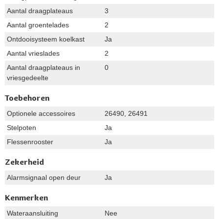
Aantal draagplateaus
3
Aantal groentelades
2
Ontdooisysteem koelkast
Ja
Aantal vrieslades
2
Aantal draagplateaus in
0
vriesgedeelte
Toebehoren
Optionele accessoires
26490, 26491
Stelpoten
Ja
Flessenrooster
Ja
Zekerheid
Alarmsignaal open deur
Ja
Kenmerken
Wateraansluiting
Nee