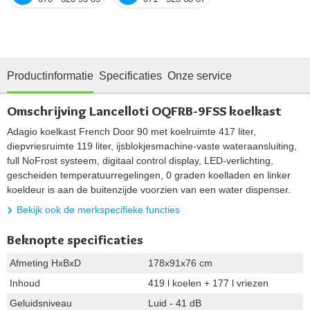
Productinformatie
Specificaties
Onze service
Omschrijving Lancelloti OQFRB-9FSS koelkast
Adagio koelkast French Door 90 met koelruimte 417 liter,
diepvriesruimte 119 liter, ijsblokjesmachine-vaste wateraansluiting,
full NoFrost systeem, digitaal control display, LED-verlichting,
gescheiden temperatuurregelingen, 0 graden koelladen en linker
koeldeur is aan de buitenzijde voorzien van een water dispenser.
Bekijk ook de merkspecifieke functies
Beknopte specificaties
Afmeting HxBxD
178x91x76 cm
Inhoud
419 l koelen + 177 l vriezen
Geluidsniveau
Luid - 41 dB