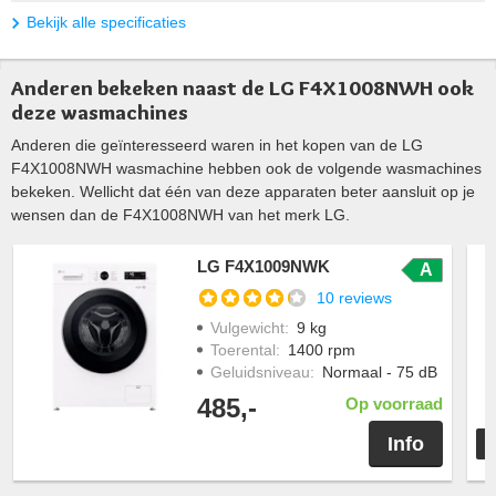
Bekijk alle specificaties
Anderen bekeken naast de LG F4X1008NWH ook
deze wasmachines
Anderen die geïnteresseerd waren in het kopen van de LG
F4X1008NWH wasmachine hebben ook de volgende wasmachines
bekeken. Wellicht dat één van deze apparaten beter aansluit op je
wensen dan de F4X1008NWH van het merk LG.
LG F4X1009NWK
A
10 reviews
Vulgewicht
:
9 kg
Toerental
:
1400 rpm
Geluidsniveau
:
Normaal - 75 dB
485,-
Op voorraad
Info
T