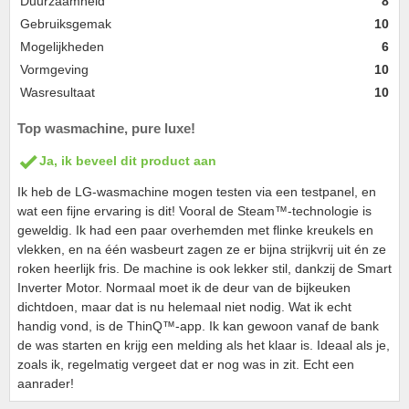
Duurzaamheid
8
Gebruiksgemak
10
Mogelijkheden
6
Vormgeving
10
Wasresultaat
10
Top wasmachine, pure luxe!
Ja, ik beveel dit product aan
Ik heb de LG-wasmachine mogen testen via een testpanel, en
wat een fijne ervaring is dit! Vooral de Steam™-technologie is
geweldig. Ik had een paar overhemden met flinke kreukels en
vlekken, en na één wasbeurt zagen ze er bijna strijkvrij uit én ze
roken heerlijk fris. De machine is ook lekker stil, dankzij de Smart
Inverter Motor. Normaal moet ik de deur van de bijkeuken
dichtdoen, maar dat is nu helemaal niet nodig. Wat ik echt
handig vond, is de ThinQ™-app. Ik kan gewoon vanaf de bank
de was starten en krijg een melding als het klaar is. Ideaal als je,
zoals ik, regelmatig vergeet dat er nog was in zit. Echt een
aanrader!