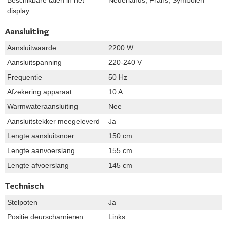
display
Aansluiting
Aansluitwaarde
2200 W
Aansluitspanning
220-240 V
Frequentie
50 Hz
Afzekering apparaat
10 A
Warmwateraansluiting
Nee
Aansluitstekker meegeleverd
Ja
Lengte aansluitsnoer
150 cm
Lengte aanvoerslang
155 cm
Lengte afvoerslang
145 cm
Technisch
Stelpoten
Ja
Positie deurscharnieren
Links