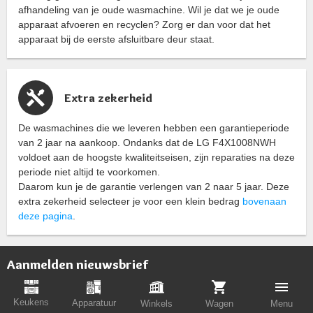
afhandeling van je oude wasmachine. Wil je dat we je oude
apparaat afvoeren en recyclen? Zorg er dan voor dat het
apparaat bij de eerste afsluitbare deur staat.
Extra zekerheid
De wasmachines die we leveren hebben een garantieperiode
van 2 jaar na aankoop. Ondanks dat de LG F4X1008NWH
voldoet aan de hoogste kwaliteitseisen, zijn reparaties na deze
periode niet altijd te voorkomen.
Daarom kun je de garantie verlengen van 2 naar 5 jaar. Deze
extra zekerheid selecteer je voor een klein bedrag
bovenaan
deze pagina
.
Aanmelden nieuwsbrief
Ontvang de beste aanbiedingen als 1e
Keukens
Apparatuur
Winkels
Wagen
Menu