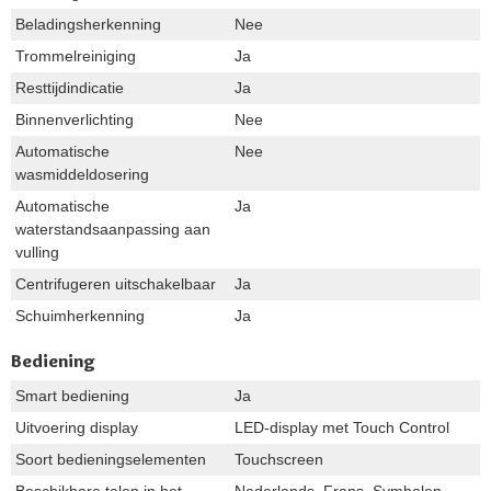
Beladingsherkenning
Nee
Trommelreiniging
Ja
Resttijdindicatie
Ja
Binnenverlichting
Nee
Automatische
Nee
wasmiddeldosering
Automatische
Ja
waterstandsaanpassing aan
vulling
Centrifugeren uitschakelbaar
Ja
Schuimherkenning
Ja
Bediening
Smart bediening
Ja
Uitvoering display
LED-display met Touch Control
Soort bedieningselementen
Touchscreen
Beschikbare talen in het
Nederlands, Frans, Symbolen