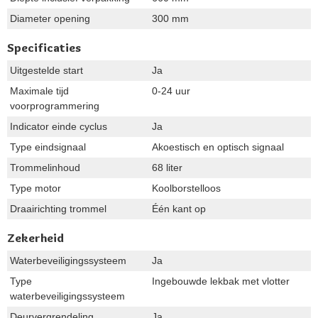
Diameter opening
300 mm
Specificaties
Uitgestelde start
Ja
Maximale tijd
0-24 uur
voorprogrammering
Indicator einde cyclus
Ja
Type eindsignaal
Akoestisch en optisch signaal
Trommelinhoud
68 liter
Type motor
Koolborstelloos
Draairichting trommel
Één kant op
Zekerheid
Waterbeveiligingssysteem
Ja
Type
Ingebouwde lekbak met vlotter
waterbeveiligingssysteem
Deurvergrendeling
Ja