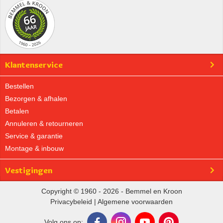
Klantenservice
Bestellen
Bezorgen & afhalen
Betalen
Annuleren & retourneren
Service & garantie
Montage & inbouw
Vestigingen
Copyright © 1960 - 2026 - Bemmel en Kroon
Privacybeleid
|
Algemene voorwaarden
Volg ons op: