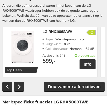
Anderen die geïnteresseerd waren in het kopen van de LG
RHX5009TWB wasdroger hebben ook de volgende wasdrogers
bekeken. Wellicht dat één van deze apparaten beter aansluit op je
wensen dan de RHX5009TWB van het merk LG.
LG RHX1008NWH
C
Type
:
Warmtepompdroger
Vulgewicht
:
8 kg
Geluidsniveau
:
Normaal - 64 dB
Adviesprijs
649,-
Op voorraad
599,-
Info
Top Deals
Duurzamere alternatieven
Merkspecifieke functies LG RHX5009TWB