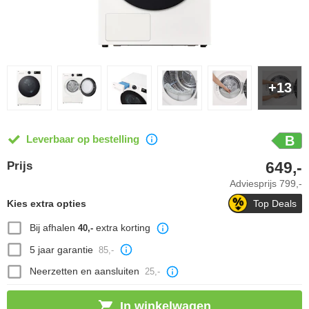
+13
Leverbaar op bestelling
B
649,-
Prijs
Adviesprijs
799,-
Kies extra opties
Top Deals
Bij afhalen
extra korting
40,-
5 jaar garantie
85,-
Neerzetten en aansluiten
25,-
In winkelwagen