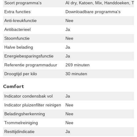
Soort programma's
AI dry, Katoen, Mix, Handdoeken, Tur
Extra functies
Downloadbare programma's
Anti-kreukfunctie
Nee
Antibacterieel
Ja
Stoomfunctie
Nee
Halve belading
Ja
Energiebesparingsfunctie
Ja
Referentie programmaduur
269 minuten
Droogtijd per kilo
30 minuten
Comfort
Indicator condensbak vol
Ja
Indicator pluizenfilter reinigen
Nee
Beladingsherkenning
Nee
Trommelreiniging
Nee
Resttijdindicatie
Ja