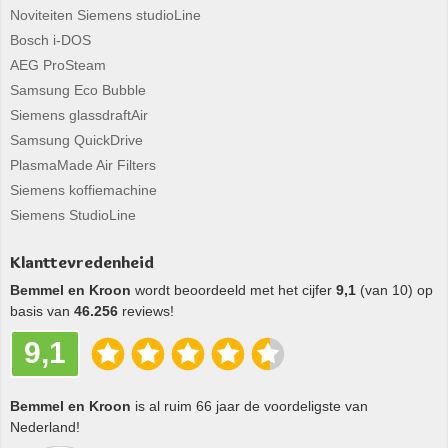
Noviteiten Siemens studioLine
Bosch i-DOS
AEG ProSteam
Samsung Eco Bubble
Siemens glassdraftAir
Samsung QuickDrive
PlasmaMade Air Filters
Siemens koffiemachine
Siemens StudioLine
Klanttevredenheid
Bemmel en Kroon
wordt beoordeeld met het cijfer
9,1
(van 10) op
basis van
46.256
reviews!
9,1
Bemmel en Kroon
is al ruim 66 jaar de voordeligste van
Nederland!