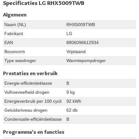
Specificaties LG RHX5009TWB
Algemeen
Naam (NL)
RHX5009TWB
Fabrikant
LG
EAN
8806096612934
Bouwvorm
Vrijstaand
Type wasdroger
Warmtepompdroger
Prestaties en verbruik
Energie-efficiëntieklasse
B
Vulhoeveelheid drogen
9 kg
Energieverbruik per 100 cycli
92 kWh
Geluidsniveau drogen
62 db
Condensatie-efficiëntieklasse
B
Programma's en functies