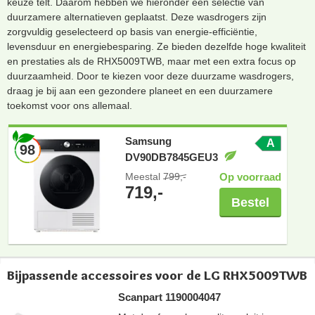
keuze telt. Daarom hebben we hieronder een selectie van
duurzamere alternatieven geplaatst. Deze wasdrogers zijn
zorgvuldig geselecteerd op basis van energie-efficiëntie,
levensduur en energiebesparing. Ze bieden dezelfde hoge kwaliteit
en prestaties als de RHX5009TWB, maar met een extra focus op
duurzaamheid. Door te kiezen voor deze duurzame wasdrogers,
draag je bij aan een gezondere planeet en een duurzamere
toekomst voor ons allemaal.
Samsung
A
98
DV90DB7845GEU3
Meestal
799,-
Op voorraad
719,-
Bestel
Bijpassende accessoires voor de LG RHX5009TWB
Scanpart 1190004047