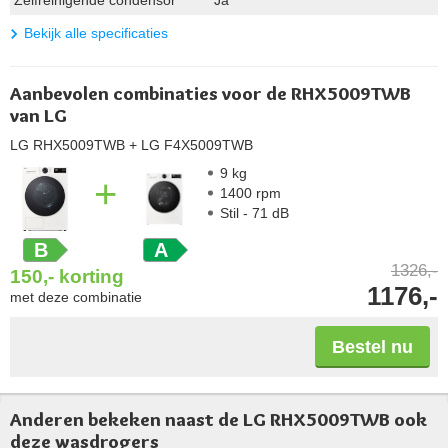
Zelfreinigende condensor
Ja
Bekijk alle specificaties
Aanbevolen combinaties voor de RHX5009TWB
van LG
LG RHX5009TWB
+ LG F4X5009TWB
9 kg
+
1400 rpm
Stil - 71 dB
B
A
1326,-
150,-
korting
1176,-
met deze combinatie
Bestel nu
Anderen bekeken naast de LG RHX5009TWB ook
deze wasdrogers