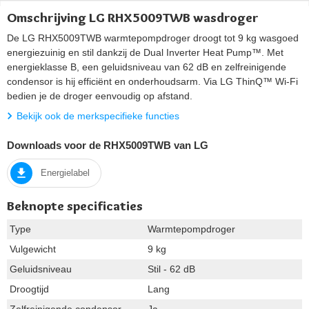
Omschrijving LG RHX5009TWB wasdroger
De LG RHX5009TWB warmtepompdroger droogt tot 9 kg wasgoed
energiezuinig en stil dankzij de Dual Inverter Heat Pump™. Met
energieklasse B, een geluidsniveau van 62 dB en zelfreinigende
condensor is hij efficiënt en onderhoudsarm. Via LG ThinQ™ Wi-Fi
bedien je de droger eenvoudig op afstand.
Bekijk ook de merkspecifieke functies
Downloads voor de RHX5009TWB van LG
Energielabel
Beknopte specificaties
Type
Warmtepompdroger
Vulgewicht
9 kg
Geluidsniveau
Stil - 62 dB
Droogtijd
Lang