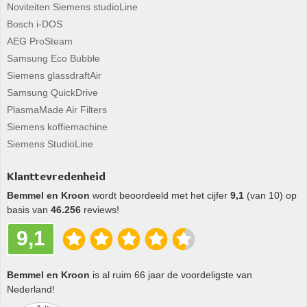
Noviteiten Siemens studioLine
Bosch i-DOS
AEG ProSteam
Samsung Eco Bubble
Siemens glassdraftAir
Samsung QuickDrive
PlasmaMade Air Filters
Siemens koffiemachine
Siemens StudioLine
Klanttevredenheid
Bemmel en Kroon
wordt beoordeeld met het cijfer
9,1
(van 10) op
basis van
46.256
reviews!
9,1
Bemmel en Kroon
is al ruim 66 jaar de voordeligste van
Nederland!