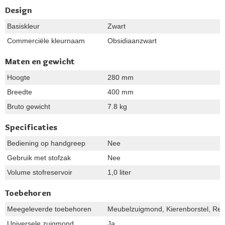
Design
Basiskleur
Zwart
Commerciële kleurnaam
Obsidiaanzwart
Maten en gewicht
Hoogte
280 mm
Breedte
400 mm
Bruto gewicht
7.8 kg
Specificaties
Bediening op handgreep
Nee
Gebruik met stofzak
Nee
Volume stofreservoir
1,0 liter
Toebehoren
Meegeleverde toebehoren
Meubelzuigmond, Kierenborstel, Reli
Universele zuigmond
Ja