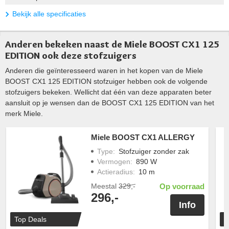
Bekijk alle specificaties
Anderen bekeken naast de Miele BOOST CX1 125
EDITION ook deze stofzuigers
Anderen die geïnteresseerd waren in het kopen van de Miele
BOOST CX1 125 EDITION stofzuiger hebben ook de volgende
stofzuigers bekeken. Wellicht dat één van deze apparaten beter
aansluit op je wensen dan de BOOST CX1 125 EDITION van het
merk Miele.
Miele BOOST CX1 ALLERGY
Type
:
Stofzuiger zonder zak
Vermogen
:
890 W
Actieradius
:
10 m
Meestal
329,-
Op voorraad
296,-
Info
Top Deals
T