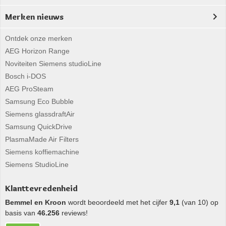
Merken nieuws
Ontdek onze merken
AEG Horizon Range
Noviteiten Siemens studioLine
Bosch i-DOS
AEG ProSteam
Samsung Eco Bubble
Siemens glassdraftAir
Samsung QuickDrive
PlasmaMade Air Filters
Siemens koffiemachine
Siemens StudioLine
Klanttevredenheid
Bemmel en Kroon
wordt beoordeeld met het cijfer
9,1
(van 10) op
basis van
46.256
reviews!