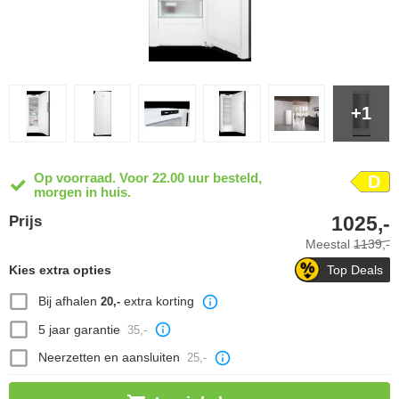
+1
Op voorraad. Voor 22.00 uur besteld,
D
morgen in huis.
1025,-
Prijs
Meestal
1139,-
Kies extra opties
Top Deals
Bij afhalen
extra korting
20,-
5 jaar garantie
35,-
Neerzetten en aansluiten
25,-