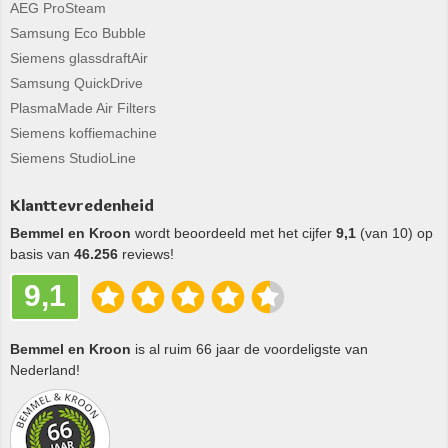
AEG ProSteam
Samsung Eco Bubble
Siemens glassdraftAir
Samsung QuickDrive
PlasmaMade Air Filters
Siemens koffiemachine
Siemens StudioLine
Klanttevredenheid
Bemmel en Kroon
wordt beoordeeld met het cijfer
9,1
(van 10) op
basis van
46.256
reviews!
9,1
Bemmel en Kroon
is al ruim 66 jaar de voordeligste van
Nederland!