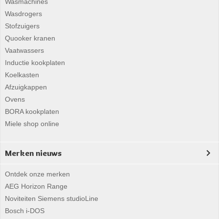
Wasmachines
Wasdrogers
Stofzuigers
Quooker kranen
Vaatwassers
Inductie kookplaten
Koelkasten
Afzuigkappen
Ovens
BORA kookplaten
Miele shop online
Merken nieuws
Ontdek onze merken
AEG Horizon Range
Noviteiten Siemens studioLine
Bosch i-DOS