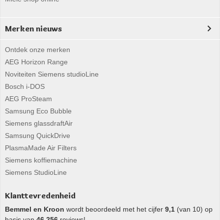
Merken nieuws
Ontdek onze merken
AEG Horizon Range
Noviteiten Siemens studioLine
Bosch i-DOS
AEG ProSteam
Samsung Eco Bubble
Siemens glassdraftAir
Samsung QuickDrive
PlasmaMade Air Filters
Siemens koffiemachine
Siemens StudioLine
Klanttevredenheid
Bemmel en Kroon
wordt beoordeeld met het cijfer
9,1
(van 10) op
basis van
46.256
reviews!