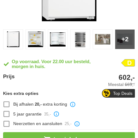
+2
Op voorraad. Voor 22.00 uur besteld,
D
morgen in huis.
602,-
Prijs
Meestal
669,-
Kies extra opties
Top Deals
Bij afhalen
extra korting
20,-
5 jaar garantie
35,-
Neerzetten en aansluiten
25,-