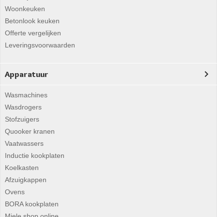
Woonkeuken
Betonlook keuken
Offerte vergelijken
Leveringsvoorwaarden
Apparatuur
Wasmachines
Wasdrogers
Stofzuigers
Quooker kranen
Vaatwassers
Inductie kookplaten
Koelkasten
Afzuigkappen
Ovens
BORA kookplaten
Miele shop online