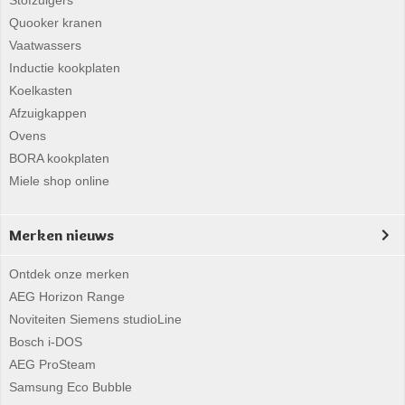
Stofzuigers
Quooker kranen
Vaatwassers
Inductie kookplaten
Koelkasten
Afzuigkappen
Ovens
BORA kookplaten
Miele shop online
Merken nieuws
Ontdek onze merken
AEG Horizon Range
Noviteiten Siemens studioLine
Bosch i-DOS
AEG ProSteam
Samsung Eco Bubble