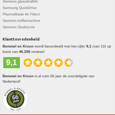
Siemens glassdraftAir
Samsung QuickDrive
PlasmaMade Air Filters
Siemens koffiemachine
Siemens StudioLine
Klanttevredenheid
Bemmel en Kroon
wordt beoordeeld met het cijfer
9,1
(van 10) op
basis van
46.256
reviews!
9,1
Bemmel en Kroon
is al ruim 66 jaar de voordeligste van
Nederland!