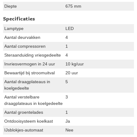
Diepte
675 mm
Specificaties
Lamptype
LED
Aantal deurvakken
4
Aantal compressoren
1
Steraanduiding vriesgedeelte
4
Invriesvermogen in 24 uur
10 kg/uur
Bewaartijd bij stroomuitval
20 uur
Aantal draagplateaus in
5
koelgedeelte
Aantal verstelbare
3
draagplateaus in koelgedeelte
Aantal groentelades
1
Ontdooisysteem koelkast
Ja
IJsblokjes-automaat
Nee