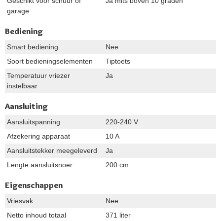
Geschikt voor schuur of
Ja mits boven 10 graden
garage
Bediening
Smart bediening
Nee
Soort bedieningselementen
Tiptoets
Temperatuur vriezer
Ja
instelbaar
Aansluiting
Aansluitspanning
220-240 V
Afzekering apparaat
10 A
Aansluitstekker meegeleverd
Ja
Lengte aansluitsnoer
200 cm
Eigenschappen
Vriesvak
Nee
Netto inhoud totaal
371 liter