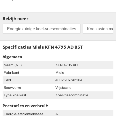
Bekijk meer
Energiezuinige koel-vriescombinaties
Koelkasten met
Specificaties Miele KFN 4795 AD BST
Algemeen
Naam (NL)
KFN 4795 AD
Fabrikant
Miele
EAN
4002516742104
Bouwvorm
Vrijstaand
Type koelkast
Koelvriescombinatie
Prestaties en verbruik
Energie-efficiëntieklasse
A