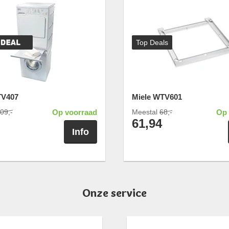
Top Deals
TV407
Miele WTV601
09,-
Op voorraad
Meestal
68,-
Op 
61,94
Info
Onze service