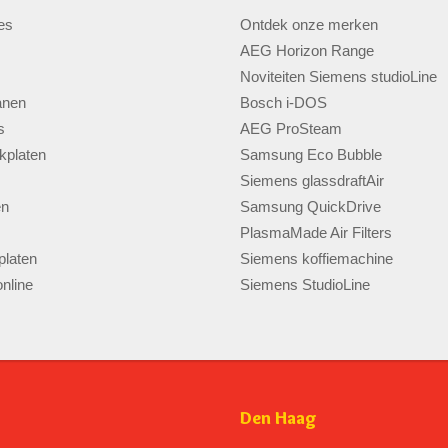
es
Ontdek onze merken
AEG Horizon Range
Noviteiten Siemens studioLine
anen
Bosch i-DOS
s
AEG ProSteam
kplaten
Samsung Eco Bubble
Siemens glassdraftAir
en
Samsung QuickDrive
PlasmaMade Air Filters
laten
Siemens koffiemachine
nline
Siemens StudioLine
Den Haag