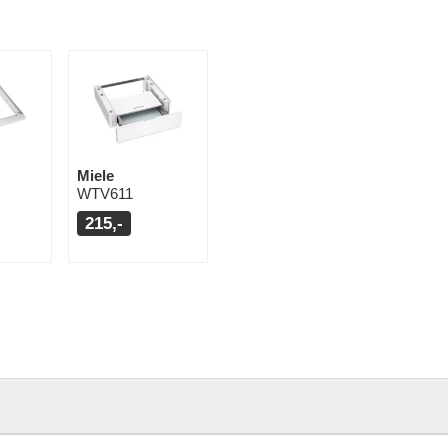
Miele
WTV611
215,-