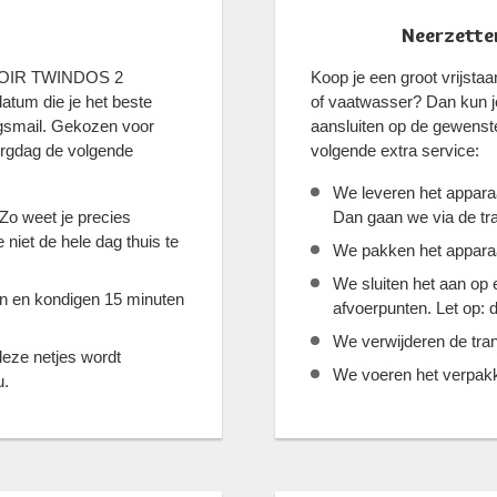
Neerzetten
RVOIR TWINDOS 2
Koop je een groot vrijst
atum die je het beste
of vaatwasser? Dan kun je
ingsmail. Gekozen voor
aansluiten op de gewenst
orgdag de volgende
volgende extra service:
We leveren het apparaa
 Zo weet je precies
Dan gaan we via de tra
niet de hele dag thuis te
We pakken het apparaat 
We sluiten het aan op
jn en kondigen 15 minuten
afvoerpunten. Let op: d
We verwijderen de tran
deze netjes wordt
We voeren het verpakki
u.