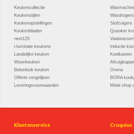
Keukencollectie
Wasmachin
Keukenstijlen
Wasdrogers
Keukenopstellingen
Stofzuigers
Keukenbladen
Quooker kr
next125
Vaatwasser
i-luminate keukens
Inductie koo
Landelijke keuken
Koelkasten
Woonkeuken
Afzuigkapp
Betonlook keuken
Ovens
Offerte vergelijken
BORA kookp
Leveringsvoorwaarden
Miele shop o
Klantenservice
Cruquius