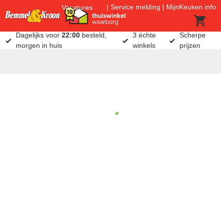
Service melding
MijnKeuken info
Vacatures
Dagelijks voor
22:00
besteld,
3 échte
Scherpe
morgen in huis
winkels
prijzen