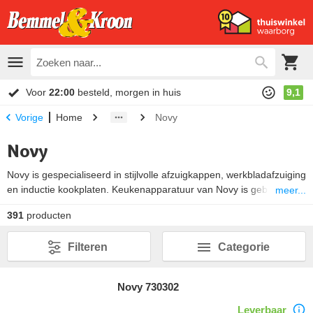
Voor
22:00
besteld, morgen in huis
9,1
Home
Novy
Vorige
Novy
Novy is gespecialiseerd in stijlvolle afzuigkappen, werkbladafzuiging
en inductie kookplaten. Keukenapparatuur van Novy is gebouwd
meer...
met een oog voor precisie en perfectie. Een
Novy afzuigkap
is dan
391
producten
ook fluisterstil in gebruik en minimalistisch in design. Bekijk ons
totaal aanbod en kies jouw favoriete afzuigkap of inductie
Filteren
Categorie
kookplaat. Zo kun jij straks ook zorgeloos en zonder overlast van
geluid of geuren koken op gevoel.
Novy 730302
Leverbaar