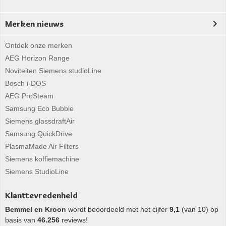
Merken nieuws
Ontdek onze merken
AEG Horizon Range
Noviteiten Siemens studioLine
Bosch i-DOS
AEG ProSteam
Samsung Eco Bubble
Siemens glassdraftAir
Samsung QuickDrive
PlasmaMade Air Filters
Siemens koffiemachine
Siemens StudioLine
Klanttevredenheid
Bemmel en Kroon
wordt beoordeeld met het cijfer
9,1
(van 10) op
basis van
46.256
reviews!