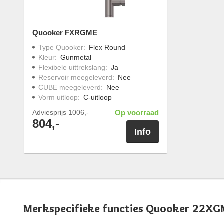
Quooker FXRGME
Type Quooker
:
Flex Round
Kleur
:
Gunmetal
Flexibele uittrekslang
:
Ja
Reservoir meegeleverd
:
Nee
CUBE meegeleverd
:
Nee
Vorm uitloop
:
C-uitloop
Adviesprijs
1006,-
Op voorraad
804,-
Info
Merkspecifieke functies Quooker 22X