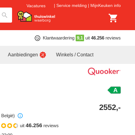
Service melding
MijnKeuken info
Vacatures
Klantwaardering
9,1
uit
46.256
reviews
Aanbiedingen
Winkels / Contact
A
2552,-
 België)
46.256
uit
reviews