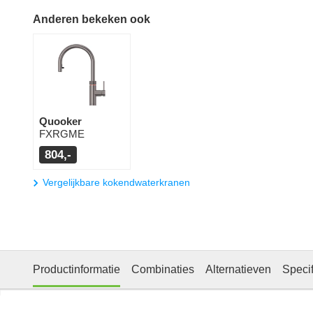
Anderen bekeken ook
Quooker
FXRGME
804,-
Vergelijkbare kokendwaterkranen
Productinformatie
Combinaties
Alternatieven
Specif