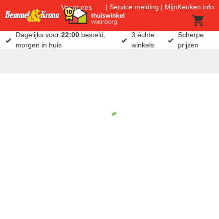
Service melding
MijnKeuken info
Vacatures
Dagelijks voor
22:00
besteld,
3 échte
Scherpe
morgen in huis
winkels
prijzen