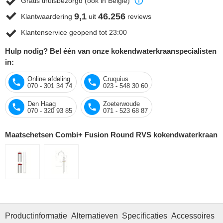
Gratis thuisbezorgd (ook in België)
9,1
46.256
Klantwaardering
uit
reviews
Klantenservice geopend tot 23:00
Hulp nodig? Bel één van onze kokendwaterkraanspecialisten
in:
Online afdeling
Cruquius
070 - 301 34 74
023 - 548 30 60
Den Haag
Zoeterwoude
070 - 320 93 85
071 - 523 68 87
Maatschetsen Combi+ Fusion Round RVS kokendwaterkraan
Productinformatie
Alternatieven
Specificaties
Accessoires
O