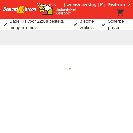
Service melding
MijnKeuken info
Vacatures
Dagelijks voor
22:00
besteld,
3 échte
Scherpe
morgen in huis
winkels
prijzen