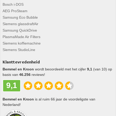
Bosch i-DOS
AEG ProSteam
Samsung Eco Bubble
Siemens glassdraftAir
Samsung QuickDrive
PlasmaMade Air Filters
Siemens koffiemachine
Siemens StudioLine
Klanttevredenheid
Bemmel en Kroon
wordt beoordeeld met het cijfer
9,1
(van 10) op
basis van
46.256
reviews!
9,1
Bemmel en Kroon
is al ruim 66 jaar de voordeligste van
Nederland!