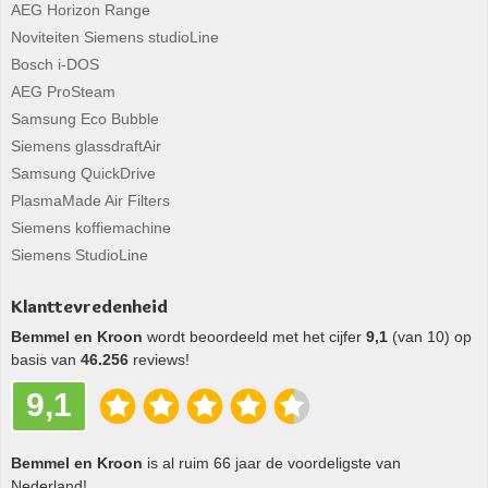
AEG Horizon Range
Noviteiten Siemens studioLine
Bosch i-DOS
AEG ProSteam
Samsung Eco Bubble
Siemens glassdraftAir
Samsung QuickDrive
PlasmaMade Air Filters
Siemens koffiemachine
Siemens StudioLine
Klanttevredenheid
Bemmel en Kroon
wordt beoordeeld met het cijfer
9,1
(van 10) op
basis van
46.256
reviews!
9,1
Bemmel en Kroon
is al ruim 66 jaar de voordeligste van
Nederland!