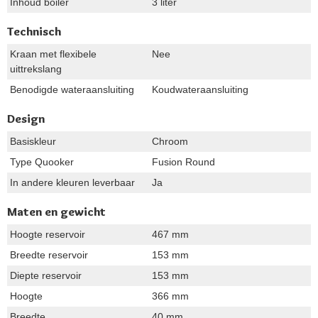
Inhoud boiler
3 liter
Technisch
Kraan met flexibele
Nee
uittrekslang
Benodigde wateraansluiting
Koudwateraansluiting
Design
Basiskleur
Chroom
Type Quooker
Fusion Round
In andere kleuren leverbaar
Ja
Maten en gewicht
Hoogte reservoir
467 mm
Breedte reservoir
153 mm
Diepte reservoir
153 mm
Hoogte
366 mm
Breedte
40 mm