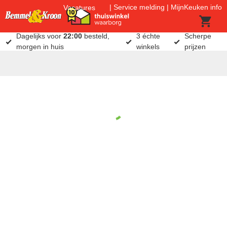
Service melding
MijnKeuken info
Vacatures
Dagelijks voor
22:00
besteld,
3 échte
Scherpe
morgen in huis
winkels
prijzen