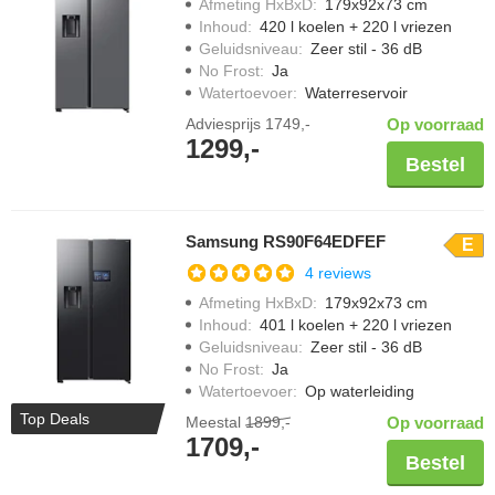
Afmeting HxBxD
:
179x92x73 cm
Inhoud
:
420 l koelen + 220 l vriezen
Geluidsniveau
:
Zeer stil - 36 dB
No Frost
:
Ja
Watertoevoer
:
Waterreservoir
Adviesprijs
1749,-
Op voorraad
1299,-
Bestel
Samsung RS90F64EDFEF
E
4 reviews
Afmeting HxBxD
:
179x92x73 cm
Inhoud
:
401 l koelen + 220 l vriezen
Geluidsniveau
:
Zeer stil - 36 dB
No Frost
:
Ja
Watertoevoer
:
Op waterleiding
Top Deals
Meestal
1899,-
Op voorraad
1709,-
Bestel