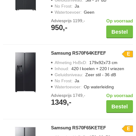
Geluidsniveau
:
Stil - 37 dB
No Frost
:
Ja
Watertoevoer
:
Geen
Adviesprijs
1199,-
Op voorraad
950,-
Bestel
Samsung RS70F64KEFEF
E
Afmeting HxBxD
:
179x92x73 cm
Inhoud
:
420 l koelen + 220 l vriezen
Geluidsniveau
:
Zeer stil - 36 dB
No Frost
:
Ja
Watertoevoer
:
Op waterleiding
Adviesprijs
1749,-
Op voorraad
1349,-
Bestel
Samsung RS70F65KETEF
E