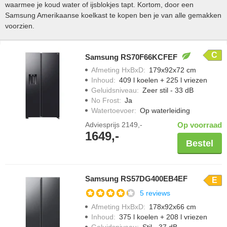
waarmee je koud water of ijsblokjes tapt. Kortom, door een
Samsung Amerikaanse koelkast te kopen ben je van alle gemakken
voorzien.
C
Samsung RS70F66KCFEF
Afmeting HxBxD
:
179x92x72 cm
Inhoud
:
409 l koelen + 225 l vriezen
Geluidsniveau
:
Zeer stil - 33 dB
No Frost
:
Ja
Watertoevoer
:
Op waterleiding
Adviesprijs
2149,-
Op voorraad
1649,-
Bestel
Samsung RS57DG400EB4EF
E
5 reviews
Afmeting HxBxD
:
178x92x66 cm
Inhoud
:
375 l koelen + 208 l vriezen