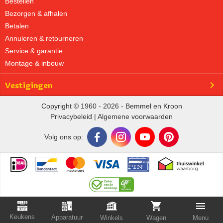
Bestellen
Bezorgen & afhalen
Betalen
Annuleren & retourneren
Service & garantie
Montage & inbouw
Vestigingen
Copyright © 1960 - 2026 - Bemmel en Kroon
Privacybeleid
|
Algemene voorwaarden
Volg ons op:
Keukens
Apparatuur
Winkels
Wagen
Menu