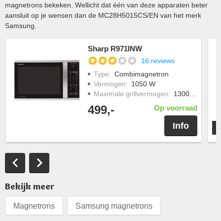
magnetrons bekeken. Wellicht dat één van deze apparaten beter
aansluit op je wensen dan de MC28H5015CS/EN van het merk
Samsung.
Sharp R971INW
16 reviews
Type
:
Combimagnetron
Vermogen
:
1050 W
Maximale grillvermogen
:
1300 W
499,-
Op voorraad
Info
T
Bekijk meer
Magnetrons
Samsung magnetrons