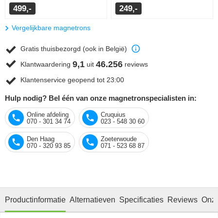
499,-
249,-
Vergelijkbare magnetrons
Gratis thuisbezorgd (ook in België)
9,1
46.256
Klantwaardering
uit
reviews
Klantenservice geopend tot 23:00
Hulp nodig? Bel één van onze magnetronspecialisten in:
Online afdeling
Cruquius
070 - 301 34 74
023 - 548 30 60
Den Haag
Zoeterwoude
070 - 320 93 85
071 - 523 68 87
Productinformatie
Alternatieven
Specificaties
Reviews
Onze