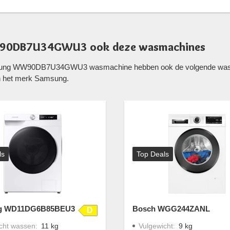
W90DB7U34GWU3 ook deze wasmachines
amsung WW90DB7U34GWU3 wasmachine hebben ook de volgende wasma
 het merk Samsung.
ls
Top Deals
g WD11DG6B85BEU3
Bosch WGG244ZANL
D
cht wassen
:
11 kg
Vulgewicht
:
9 kg