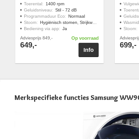
Toerental
:
1400 rpm
Vulgewi
Geluidsniveau
:
Stil - 72 dB
Toerent
Programmaduur Eco
:
Normaal
Geluids
Stoom
:
Hygiënisch stomen, Strijkwerk verminderen
Wasmid
Bediening via app
:
Ja
Stoom
:
Adviesprijs
849,-
Op voorraad
Adviespri
649,-
699,-
Info
Merkspecifieke functies Samsung W