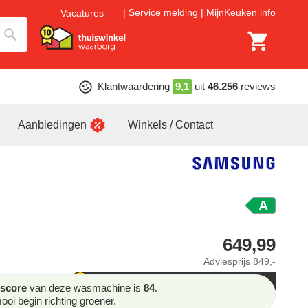
Service melding
MijnKeuken info
Vacatures
Klantwaardering
9,1
uit
46.256
reviews
Aanbiedingen
Winkels / Contact
A
649,99
Adviesprijs
849,-
score
van deze wasmachine is
84
.
oi begin richting groener.