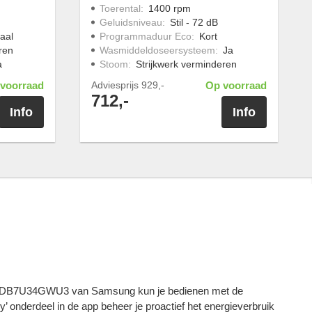
Toerental
:
1400 rpm
Geluidsniveau
:
Stil - 72 dB
aal
Programmaduur Eco
:
Kort
ren
Wasmiddeldoseersysteem
:
Ja
a
Stoom
:
Strijkwerk verminderen
voorraad
Adviesprijs
929,-
Op voorraad
712,-
Info
Info
B7U34GWU3 van Samsung kun je bedienen met de
’ onderdeel in de app beheer je proactief het energieverbruik