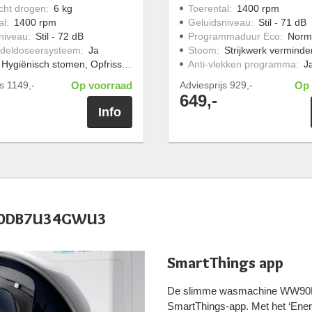
cht drogen
:
6 kg
Toerental
:
1400 rpm
al
:
1400 rpm
Geluidsniveau
:
Stil - 71 dB
niveau
:
Stil - 72 dB
Programmaduur Eco
:
Norm
deldoseersysteem
:
Ja
Stoom
:
Strijkwerk verminde
Hygiënisch stomen, Opfrissen met stoom, Strijkwerk verminderen
Anti-vlekken programma
:
J
js
1149,-
Op voorraad
Adviesprijs
929,-
Op 
649,-
Info
W90DB7U34GWU3
SmartThings app
De slimme wasmachine WW90D
SmartThings-app. Met het ‘Enery