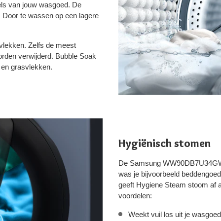
els van jouw wasgoed. De
. Door te wassen op een lagere
 vlekken. Zelfs de meest
orden verwijderd. Bubble Soak
p en grasvlekken.
Hygiënisch stomen
De Samsung WW90DB7U34GWU3 r
was je bijvoorbeeld beddengoed
geeft Hygiene Steam stoom af a
voordelen:
Weekt vuil los uit je wasgoed