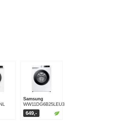
Samsung
NL
WW11DG6B25LEU3
649,-