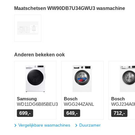
Maatschetsen WW90DB7U34GWU3 wasmachine
Anderen bekeken ook
Samsung
Bosch
Bosch
WD11DG6B85BEU3
WGG244ZANL
WGJ234A0
699,-
649,-
712,-
Vergelijkbare wasmachines
Duurzamer