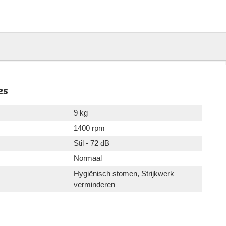
es
9 kg
1400 rpm
Stil - 72 dB
Normaal
Hygiënisch stomen, Strijkwerk
verminderen