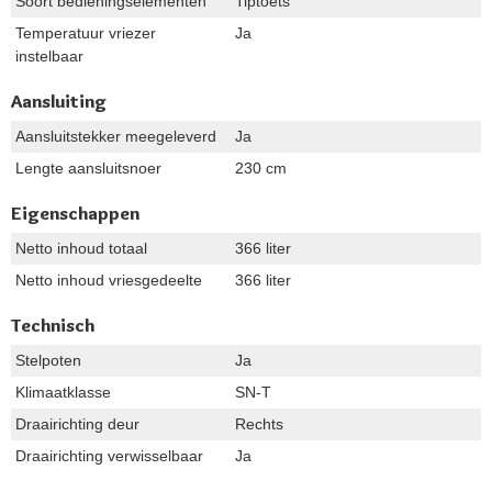
Soort bedieningselementen
Tiptoets
Temperatuur vriezer
Ja
instelbaar
Aansluiting
Aansluitstekker meegeleverd
Ja
Lengte aansluitsnoer
230 cm
Eigenschappen
Netto inhoud totaal
366 liter
Netto inhoud vriesgedeelte
366 liter
Technisch
Stelpoten
Ja
Klimaatklasse
SN-T
Draairichting deur
Rechts
Draairichting verwisselbaar
Ja