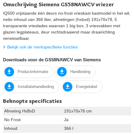
Omschrijving Siemens GS58NAWCV vriezer
IQ500 vrijstaande één deurs no-frost vrieskast kastmodel in het wit,
netto inhoud van 366 liter, afmetingen (hxbxd) 191x70x78, 5
transparante vrieslades waarvan 1 big box, 3 vriesvakken met
glazen legplateaus, deur rechtsdraaiend maar draairichting
verwisselbaar.
Bekijk ook de merkspecifieke functies
Downloads voor de GS58NAWCV van Siemens
Productinformatie
Handleiding
Installatiehandleiding
Energielabel
Beknopte specificaties
Afmeting HxBxD
191x70x78 cm
No Frost
Ja
Inhoud
366 l