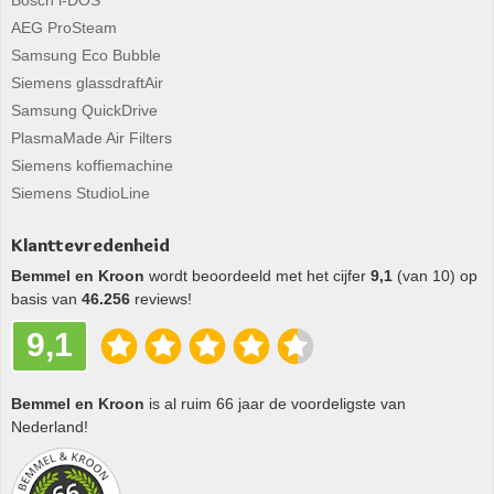
Bosch i-DOS
AEG ProSteam
Samsung Eco Bubble
Siemens glassdraftAir
Samsung QuickDrive
PlasmaMade Air Filters
Siemens koffiemachine
Siemens StudioLine
Klanttevredenheid
Bemmel en Kroon
wordt beoordeeld met het cijfer
9,1
(van 10) op
basis van
46.256
reviews!
9,1
Bemmel en Kroon
is al ruim 66 jaar de voordeligste van
Nederland!