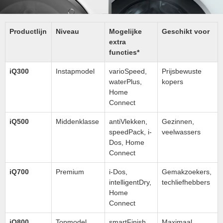
Productlijn
Niveau
Mogelijke
Geschikt voor
extra
functies*
iQ300
Instapmodel
varioSpeed,
Prijsbewuste
waterPlus,
kopers
Home
Connect
iQ500
Middenklasse
antiVlekken,
Gezinnen,
speedPack, i-
veelwassers
Dos, Home
Connect
iQ700
Premium
i-Dos,
Gemakzoekers,
intelligentDry,
techliefhebbers
Home
Connect
iQ800
Topmodel
smartFinish,
Maximaal