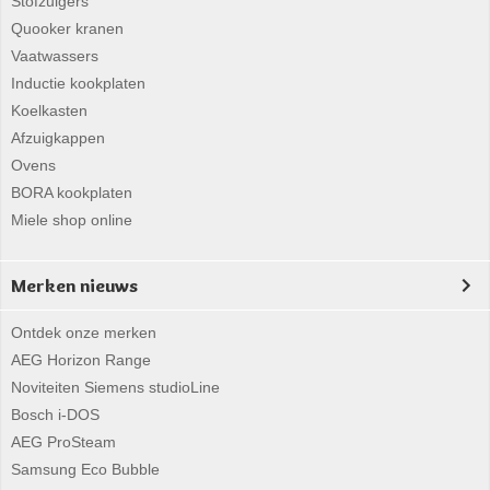
Stofzuigers
Quooker kranen
Vaatwassers
Inductie kookplaten
Koelkasten
Afzuigkappen
Ovens
BORA kookplaten
Miele shop online
Merken nieuws
Ontdek onze merken
AEG Horizon Range
Noviteiten Siemens studioLine
Bosch i-DOS
AEG ProSteam
Samsung Eco Bubble