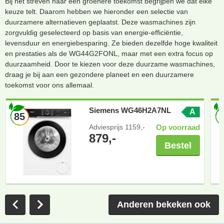
Bij het streven naar een groenere toekomst begrijpen we dat elke
keuze telt. Daarom hebben we hieronder een selectie van
duurzamere alternatieven geplaatst. Deze wasmachines zijn
zorgvuldig geselecteerd op basis van energie-efficiëntie,
levensduur en energiebesparing. Ze bieden dezelfde hoge kwaliteit
en prestaties als de WG44G2FONL, maar met een extra focus op
duurzaamheid. Door te kiezen voor deze duurzame wasmachines,
draag je bij aan een gezondere planeet en een duurzamere
toekomst voor ons allemaal.
Siemens WG46H2A7NL
A
85
Adviesprijs
1159,-
Op voorraad
879,-
Bestel
Anderen bekeken ook