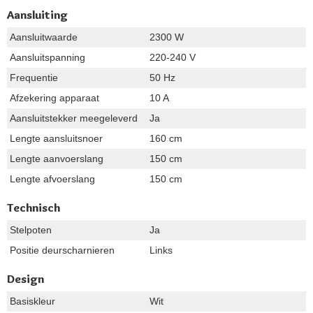
Aansluiting
Aansluitwaarde
2300 W
Aansluitspanning
220-240 V
Frequentie
50 Hz
Afzekering apparaat
10 A
Aansluitstekker meegeleverd
Ja
Lengte aansluitsnoer
160 cm
Lengte aanvoerslang
150 cm
Lengte afvoerslang
150 cm
Technisch
Stelpoten
Ja
Positie deurscharnieren
Links
Design
Basiskleur
Wit