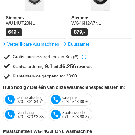
Siemens
Siemens
WU14UT20NL
WG46H2A7NL
649,-
879,-
Vergelijkbare wasmachines
Duurzamer
Gratis thuisbezorgd (ook in België)
9,1
46.256
Klantwaardering
uit
reviews
Klantenservice geopend tot 23:00
Hulp nodig? Bel één van onze wasmachinespecialisten in:
Online afdeling
Cruquius
070 - 301 34 74
023 - 548 30 60
Den Haag
Zoeterwoude
070 - 320 93 85
071 - 523 68 87
Maatschetsen WG44G2FONL wasmachine