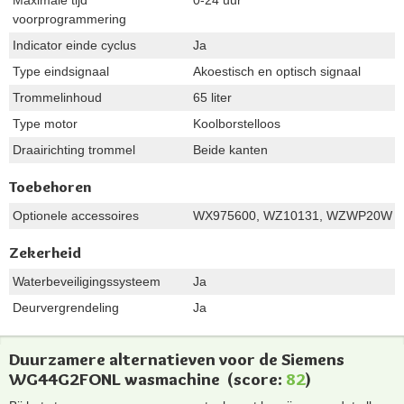
voorprogrammering
Indicator einde cyclus
Ja
Type eindsignaal
Akoestisch en optisch signaal
Trommelinhoud
65 liter
Type motor
Koolborstelloos
Draairichting trommel
Beide kanten
Toebehoren
Optionele accessoires
WX975600, WZ10131, WZWP20W
Zekerheid
Waterbeveiligingssysteem
Ja
Deurvergrendeling
Ja
Duurzamere alternatieven voor de Siemens
WG44G2FONL wasmachine
(score:
82
)