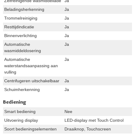
Zelfreinigende wasmiddellade
Ja
Beladingsherkenning
Ja
Trommelreiniging
Ja
Resttijdindicatie
Ja
Binnenverlichting
Ja
Automatische
Ja
wasmiddeldosering
Automatische
Ja
waterstandsaanpassing aan
vulling
Centrifugeren uitschakelbaar
Ja
Schuimherkenning
Ja
Bediening
Smart bediening
Nee
Uitvoering display
LED-display met Touch Control
Soort bedieningselementen
Draaiknop, Touchscreen