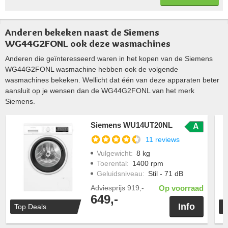
Anderen bekeken naast de Siemens
WG44G2FONL ook deze wasmachines
Anderen die geïnteresseerd waren in het kopen van de Siemens
WG44G2FONL wasmachine hebben ook de volgende
wasmachines bekeken. Wellicht dat één van deze apparaten beter
aansluit op je wensen dan de WG44G2FONL van het merk
Siemens.
Siemens WU14UT20NL
A
11 reviews
Vulgewicht
:
8 kg
Toerental
:
1400 rpm
Geluidsniveau
:
Stil - 71 dB
Adviesprijs
919,-
Op voorraad
649,-
Info
Top Deals
T