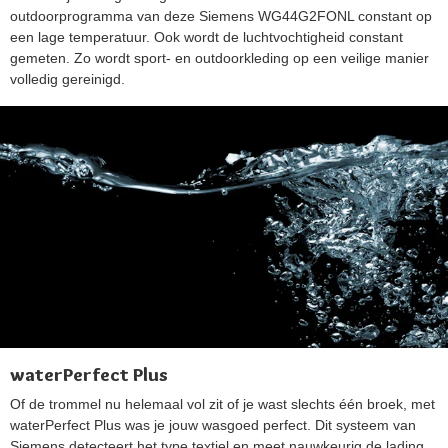
outdoorprogramma van deze Siemens WG44G2FONL constant op
een lage temperatuur. Ook wordt de luchtvochtigheid constant
gemeten. Zo wordt sport- en outdoorkleding op een veilige manier
volledig gereinigd.
waterPerfect Plus
Of de trommel nu helemaal vol zit of je wast slechts één broek, met
waterPerfect Plus was je jouw wasgoed perfect. Dit systeem van
Siemens detecteert het type textiel en meet nauwkeurig de lading