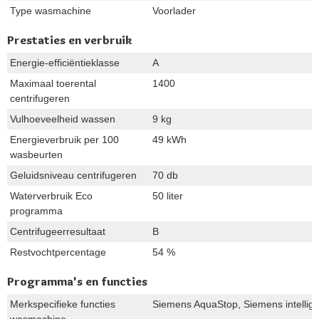
Type wasmachine
Voorlader
Prestaties en verbruik
Energie-efficiëntieklasse
A
Maximaal toerental
1400
centrifugeren
Vulhoeveelheid wassen
9 kg
Energieverbruik per 100
49 kWh
wasbeurten
Geluidsniveau centrifugeren
70 db
Waterverbruik Eco
50 liter
programma
Centrifugeerresultaat
B
Restvochtpercentage
54 %
Programma's en functies
Merkspecifieke functies
Siemens AquaStop, Siemens intellig
wasmachine