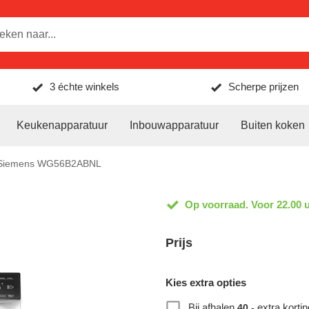
3 échte winkels
Scherpe prijzen
Keukenapparatuur
Inbouwapparatuur
Buiten koken
Siemens WG56B2ABNL
Op voorraad. Voor 22.00 u
Prijs
Kies extra opties
Bij afhalen
extra kortin
40,-