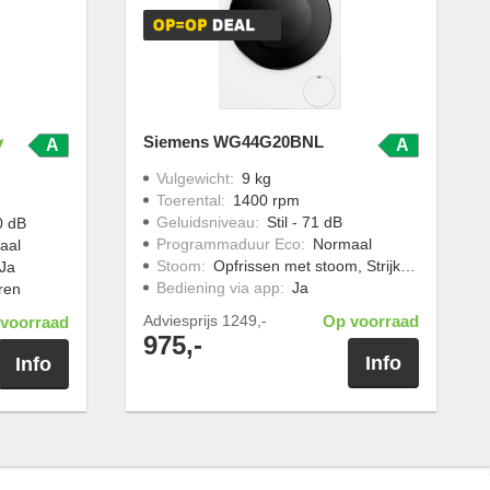
Siemens WG44G20BNL
A
A
Vulgewicht
:
9 kg
Toerental
:
1400 rpm
Geluidsniveau
:
Stil - 71 dB
70 dB
Programmaduur Eco
:
Normaal
aal
Stoom
:
Opfrissen met stoom, Strijkwerk verminderen
Ja
Bediening via app
:
Ja
ren
Adviesprijs
1249,-
Op voorraad
voorraad
975,-
Info
Info