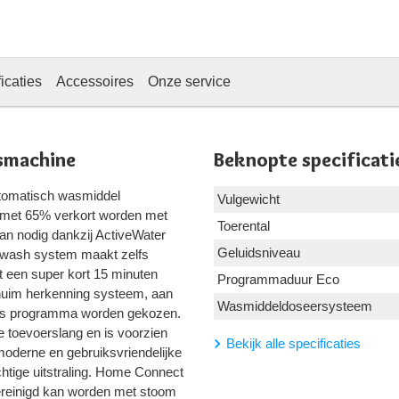
icaties
Accessoires
Onze service
smachine
Beknopte specificati
omatisch wasmiddel
Vulgewicht
n met 65% verkort worden met
Toerental
n nodig dankzij ActiveWater
Geluidsniveau
D wash system maakt zelfs
t een super kort 15 minuten
Programmaduur Eco
chuim herkenning systeem, aan
Wasmiddeldoseersysteem
ngs programma worden gekozen.
 toevoerslang en is voorzien
Bekijk alle specificaties
moderne en gebruiksvriendelijke
htige uitstraling. Home Connect
ereinigd kan worden met stoom