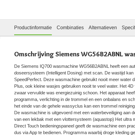
Productinformatie
Combinaties
Alternatieven
Specif
Omschrijving Siemens WG56B2ABNL wa
De Siemens IQ700 wasmachine WG56B2ABNL heeft een aut
doseersysteem (Intelligent Dosing) met scan. De wastijd ka
SpeedPerfect. Deze wasmachine gebruikt nooit meer water da
Plus, ook kleine wasjes gebruiken nooit te veel water. Het 4
zwaar vervuilde was energiezuinig schoon. Het apparaat heef
programma, verlichting in de trommel en een onbalans en s
het einde van de gehele wassyclus kan een trommel reinigi
De wasmachine is uitgevoerd met een waterbeveiliging aan de
van een lekbak met een vlottersysteem (aquastop) Het ultra 
Direct Touch bedieningspaneel geeft de wasmachine een prac
dus via App te bedienen. Programma waarbij droge kleding g