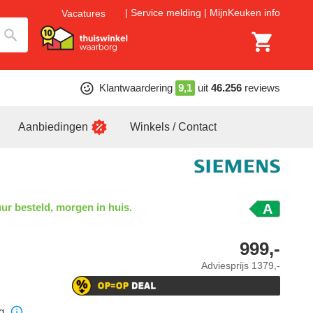
Service melding
MijnKeuken info
Vacatures
Klantwaardering
9,1
uit
46.256
reviews
Aanbiedingen
Winkels / Contact
ur besteld, morgen in huis.
A
999,-
Adviesprijs
1379,-
g