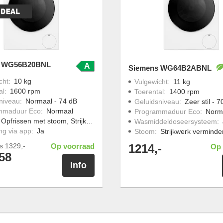
s WG56B20BNL
A
Siemens WG64B2ABNL
cht
:
10 kg
Vulgewicht
:
11 kg
al
:
1600 rpm
Toerental
:
1400 rpm
niveau
:
Normaal - 74 dB
Geluidsniveau
:
Zeer stil - 
mmaduur Eco
:
Normaal
Programmaduur Eco
:
Norm
Opfrissen met stoom, Strijkwerk verminderen
Wasmiddeldoseersysteem
:
ng via app
:
Ja
Stoom
:
Strijkwerk verminde
js
1329,-
Op voorraad
1214,-
Op 
58
Info