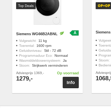
Top Deals
Siemen
A
Siemens WG66B2ABNL
Vulgewi
Vulgewicht
:
11 kg
Toerent
Toerental
:
1600 rpm
Geluids
Geluidsniveau
:
Stil - 72 dB
Progra
Programmaduur Eco
:
Normaal
Stoom
:
Wasmiddeldoseersysteem
:
Ja
Bedieni
Stoom
:
Strijkwerk verminderen
Adviespri
Adviesprijs
1369,-
Op voorraad
1068,
1279,-
Info