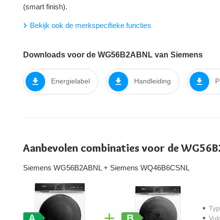
(smart finish).
Bekijk ook de merkspecifieke functies
Downloads voor de WG56B2ABNL van Siemens
Energielabel
Handleiding
P
Aanbevolen combinaties voor de WG56B
Siemens WG56B2ABNL
+ Siemens WQ46B6CSNL
Ty
+
A
B
Vul