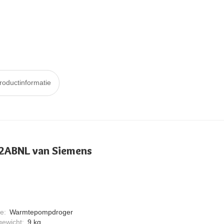
roductinformatie
2ABNL van Siemens
pe
:
Warmtepompdroger
gewicht
:
9 kg