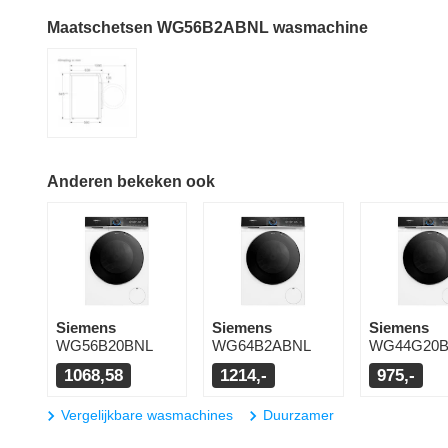
Maatschetsen WG56B2ABNL wasmachine
Anderen bekeken ook
Siemens
Siemens
Siemens
WG56B20BNL
WG64B2ABNL
WG44G20B
1068,58
1214,-
975,-
Vergelijkbare wasmachines
Duurzamer