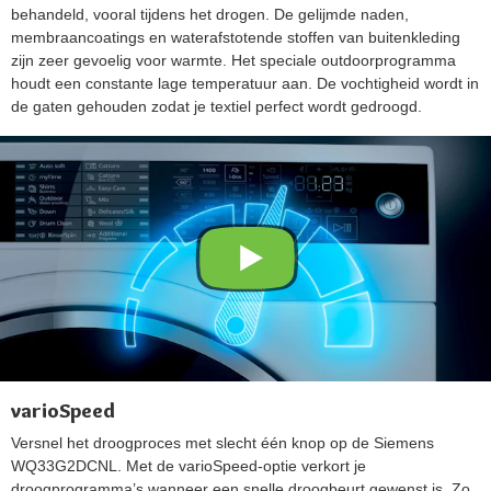
behandeld, vooral tijdens het drogen. De gelijmde naden,
membraancoatings en waterafstotende stoffen van buitenkleding
zijn zeer gevoelig voor warmte. Het speciale outdoorprogramma
houdt een constante lage temperatuur aan. De vochtigheid wordt in
de gaten gehouden zodat je textiel perfect wordt gedroogd.
varioSpeed
Versnel het droogproces met slecht één knop op de Siemens
WQ33G2DCNL. Met de varioSpeed-optie verkort je
droogprogramma’s wanneer een snelle droogbeurt gewenst is. Zo