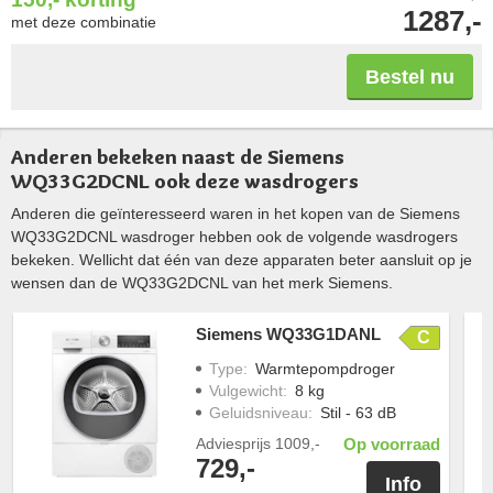
1287,-
met deze combinatie
Bestel nu
Anderen bekeken naast de Siemens
WQ33G2DCNL ook deze wasdrogers
Anderen die geïnteresseerd waren in het kopen van de Siemens
WQ33G2DCNL wasdroger hebben ook de volgende wasdrogers
bekeken. Wellicht dat één van deze apparaten beter aansluit op je
wensen dan de WQ33G2DCNL van het merk Siemens.
Siemens WQ33G1DANL
C
Type
:
Warmtepompdroger
Vulgewicht
:
8 kg
Geluidsniveau
:
Stil - 63 dB
Adviesprijs
1009,-
Op voorraad
729,-
Info