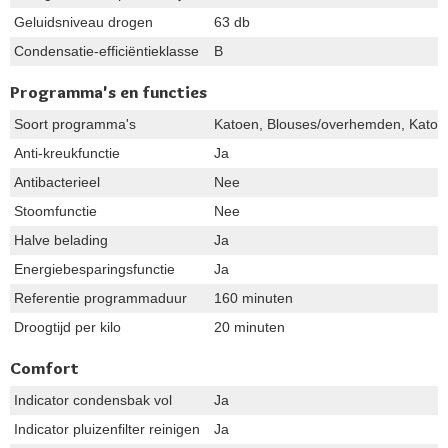
Geluidsniveau drogen
63 db
Condensatie-efficiëntieklasse
B
Programma's en functies
Soort programma's
Katoen, Blouses/overhemden, Katoen 
Anti-kreukfunctie
Ja
Antibacterieel
Nee
Stoomfunctie
Nee
Halve belading
Ja
Energiebesparingsfunctie
Ja
Referentie programmaduur
160 minuten
Droogtijd per kilo
20 minuten
Comfort
Indicator condensbak vol
Ja
Indicator pluizenfilter reinigen
Ja