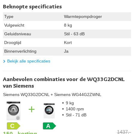
Beknopte specificaties
Type
Warmtepompdroger
Vulgewicht
8 kg
Geluidsniveau
Stil - 63 dB
Droogtijd
Kort
Binnenverlichting
Ja
Bekijk alle specificaties
Aanbevolen combinaties voor de WQ33G2DCNL
van Siemens
Siemens WQ33G2DCNL
+ Siemens WG44G2ZWNL
9 kg
+
1400 rpm
Stil - 71 dB
C
A
1437,-
150,-
korting