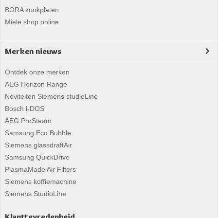
BORA kookplaten
Miele shop online
Merken nieuws
Ontdek onze merken
AEG Horizon Range
Noviteiten Siemens studioLine
Bosch i-DOS
AEG ProSteam
Samsung Eco Bubble
Siemens glassdraftAir
Samsung QuickDrive
PlasmaMade Air Filters
Siemens koffiemachine
Siemens StudioLine
Klanttevredenheid