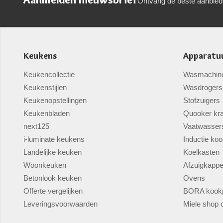
Ontvang de beste aanbied
Keukens
Apparatu
Keukencollectie
Wasmachin
Keukenstijlen
Wasdrogers
Keukenopstellingen
Stofzuigers
Keukenbladen
Quooker kr
next125
Vaatwasser
i-luminate keukens
Inductie koo
Landelijke keuken
Koelkasten
Woonkeuken
Afzuigkapp
Betonlook keuken
Ovens
Offerte vergelijken
BORA kookp
Leveringsvoorwaarden
Miele shop o