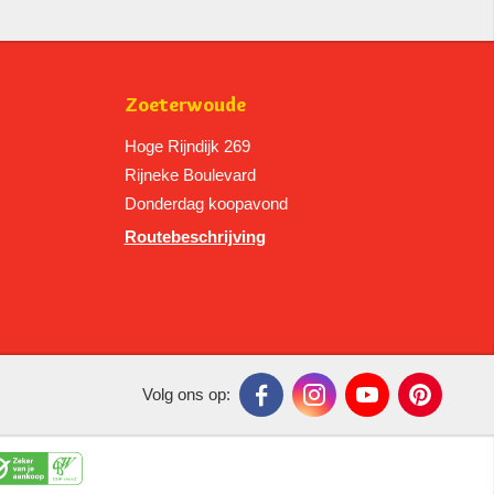
Zoeterwoude
Hoge Rijndijk 269
Rijneke Boulevard
Donderdag koopavond
Routebeschrijving
Volg ons op: