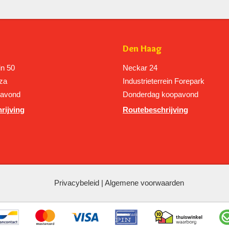
Den Haag
in 50
Neckar 24
za
Industrieterrein Forepark
pavond
Donderdag koopavond
rijving
Routebeschrijving
Privacybeleid
|
Algemene voorwaarden