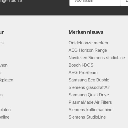
ingen als 1e
ur
Merken nieuws
es
Ontdek onze merken
AEG Horizon Range
Noviteiten Siemens studioLine
anen
Bosch i-DOS
s
AEG ProSteam
kplaten
Samsung Eco Bubble
Siemens glassdraftAir
en
Samsung QuickDrive
PlasmaMade Air Filters
laten
Siemens koffiemachine
nline
Siemens StudioLine