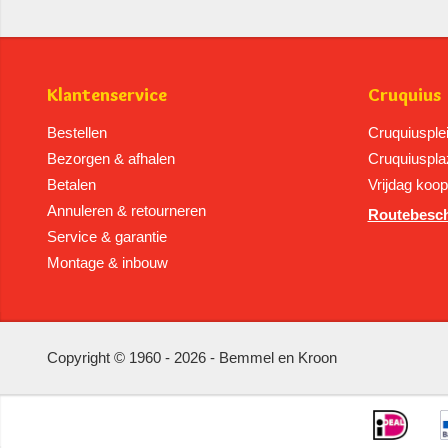
Klantenservice
Cruquius
Bestellen
Cruquiusple
Bezorgen & afhalen
Cruquiuspla
Betalen
Vrijdag koo
Annuleren & retourneren
Routebesch
Service & garantie
Montage & inbouw
Copyright © 1960 - 2026 - Bemmel en Kroon