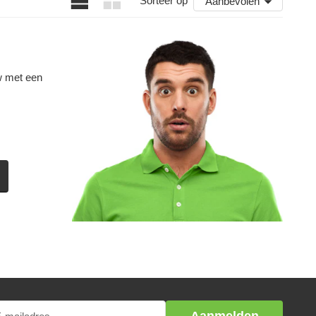
Sorteer op
Aanbevolen
w met een