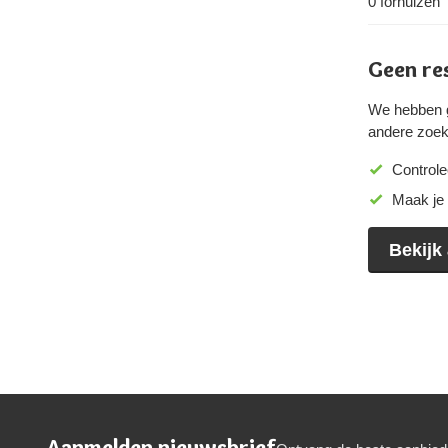
0
fornuizen
Geen re
We hebben g
andere zoek
Controle
Maak je 
Bekijk 
Aanmelden nieuwsbrief