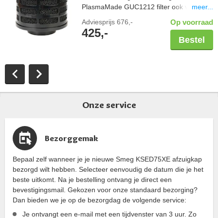
meer...
PlasmaMade GUC1212 filter ook voor een
gezond binnenklimaat; vrij van geuren,
Adviesprijs
676,-
Op voorraad
pollen en bacteriën. Controleer altijd de
425,-
maatvoering van uw schacht in combinatie
Bestel
met een PlasmaMade filter. Let hierbij op
de breedte en diepte, maar ook een
benodigde hoogte van 20cm. Capaciteit
600 m3/u.
Onze service
Bezorggemak
Bepaal zelf wanneer je je nieuwe Smeg KSED75XE afzuigkap
bezorgd wilt hebben. Selecteer eenvoudig de datum die je het
beste uitkomt. Na je bestelling ontvang je direct een
bevestigingsmail. Gekozen voor onze standaard bezorging?
Dan bieden we je op de bezorgdag de volgende service:
Je ontvangt een e-mail met een tijdvenster van 3 uur. Zo