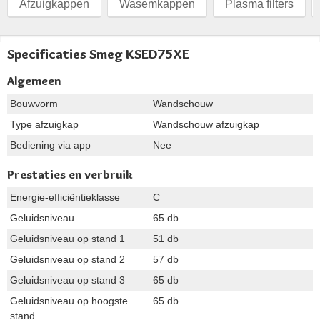
Afzuigkappen
Wasemkappen
Plasma filters
Specificaties Smeg KSED75XE
Algemeen
Bouwvorm
Wandschouw
Type afzuigkap
Wandschouw afzuigkap
Bediening via app
Nee
Prestaties en verbruik
Energie-efficiëntieklasse
C
Geluidsniveau
65 db
Geluidsniveau op stand 1
51 db
Geluidsniveau op stand 2
57 db
Geluidsniveau op stand 3
65 db
Geluidsniveau op hoogste
65 db
stand