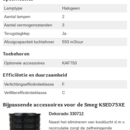
Lamptype
Halogeen
Aantal lampen
2
Aantal vermogensstanden
3
Terugslagklep
Ja
Afzuigcapaciteit luchtafvoer
593 m3/uur
Toebehoren
Optionele accessoires
KAF750
Efficiëntie en duurzaamheid
Verlichtingsefficiëntieklasse
F
Vetfilterefficiëntieklasse
C
Bijpassende accessoires voor de Smeg KSED75XE
Dekorado 330712
Naast het elimineren van kooklucht d.m.v.
recirculatie zorgt de zelfreinigende