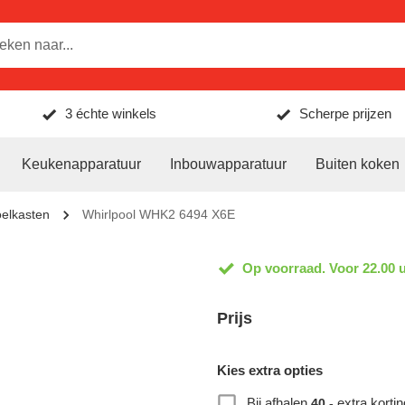
3 échte winkels
Scherpe prijzen
Keukenapparatuur
Inbouwapparatuur
Buiten koken
oelkasten
Whirlpool WHK2 6494 X6E
Op voorraad. Voor 22.00 u
Prijs
Kies extra opties
Bij afhalen
extra kortin
40,-