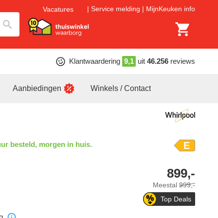
Service melding
MijnKeuken info
Vacatures
Klantwaardering
9,1
uit
46.256
reviews
Aanbiedingen
Winkels / Contact
ur besteld, morgen in huis.
E
899,-
Meestal
999,-
Top Deals
g