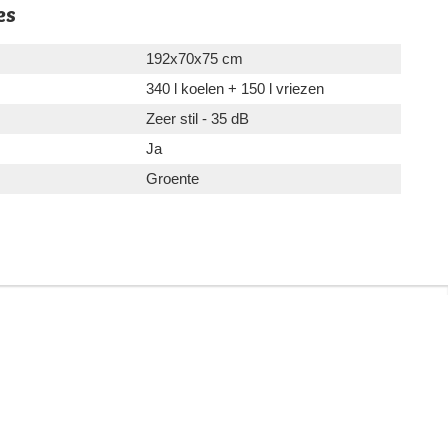
es
192x70x75 cm
340 l koelen + 150 l vriezen
Zeer stil - 35 dB
Ja
Groente