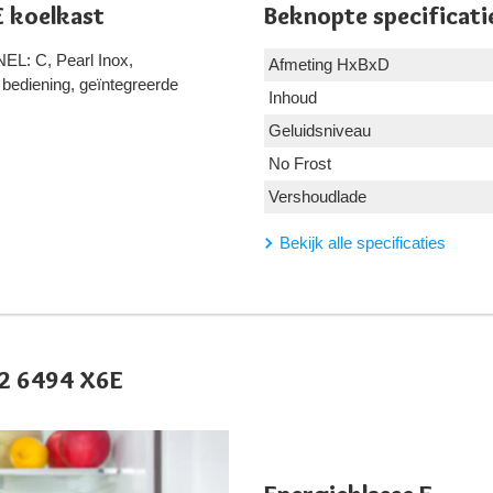
 koelkast
Beknopte specificati
NEL: C, Pearl Inox,
Afmeting HxBxD
e bediening, geïntegreerde
Inhoud
Geluidsniveau
No Frost
Vershoudlade
Bekijk alle specificaties
K2 6494 X6E