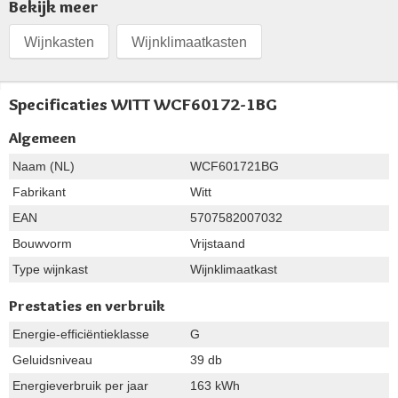
Bekijk meer
Wijnkasten
Wijnklimaatkasten
Specificaties WITT WCF60172-1BG
Algemeen
Naam (NL)
WCF601721BG
Fabrikant
Witt
EAN
5707582007032
Bouwvorm
Vrijstaand
Type wijnkast
Wijnklimaatkast
Prestaties en verbruik
Energie-efficiëntieklasse
G
Geluidsniveau
39 db
Energieverbruik per jaar
163 kWh