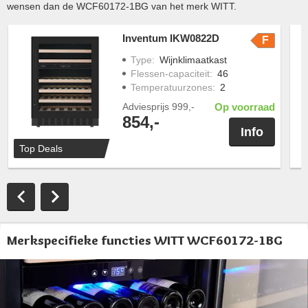
wensen dan de WCF60172-1BG van het merk WITT.
Inventum IKW0822D
F
Type
:
Wijnklimaatkast
Flessen-capaciteit
:
46
Temperatuurzones
:
2
Adviesprijs
999,-
Op voorraad
854,-
Info
Top Deals
Merkspecifieke functies WITT WCF60172-1BG