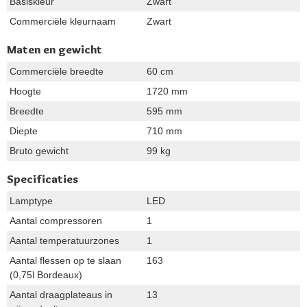
Basiskleur
Zwart
Commerciële kleurnaam
Zwart
Maten en gewicht
Commerciële breedte
60 cm
Hoogte
1720 mm
Breedte
595 mm
Diepte
710 mm
Bruto gewicht
99 kg
Specificaties
Lamptype
LED
Aantal compressoren
1
Aantal temperatuurzones
1
Aantal flessen op te slaan
163
(0,75l Bordeaux)
Aantal draagplateaus in
13