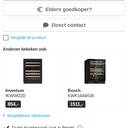
Elders goedkoper?
Direct contact
Vergelijk dit product
Anderen bekeken ook
Inventum
Bosch
IKW0822D
KWK16ABGB
854,-
1511,-
Vergelijkbare wijnkasten
Gratis thuisbezorgd (ook in België)