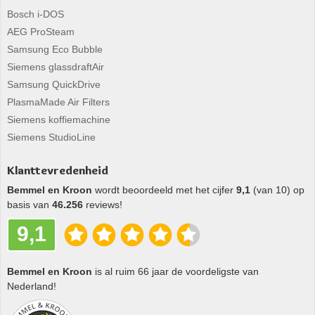
Bosch i-DOS
AEG ProSteam
Samsung Eco Bubble
Siemens glassdraftAir
Samsung QuickDrive
PlasmaMade Air Filters
Siemens koffiemachine
Siemens StudioLine
Klanttevredenheid
Bemmel en Kroon
wordt beoordeeld met het cijfer
9,1
(van 10) op
basis van
46.256
reviews!
9,1
Bemmel en Kroon
is al ruim 66 jaar de voordeligste van
Nederland!