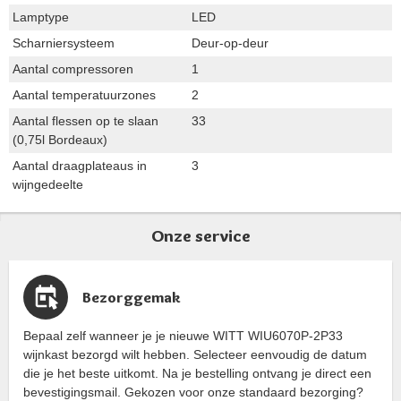
Lamptype
LED
Scharniersysteem
Deur-op-deur
Aantal compressoren
1
Aantal temperatuurzones
2
Aantal flessen op te slaan
33
(0,75l Bordeaux)
Aantal draagplateaus in
3
wijngedeelte
Onze service
Bezorggemak
Bepaal zelf wanneer je je nieuwe WITT WIU6070P-2P33
wijnkast bezorgd wilt hebben. Selecteer eenvoudig de datum
die je het beste uitkomt. Na je bestelling ontvang je direct een
bevestigingsmail. Gekozen voor onze standaard bezorging?