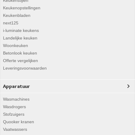
Keukenstijlen
Keukenopstellingen
Keukenbladen
next125
i-luminate keukens
Landelijke keuken
Woonkeuken
Betonlook keuken
Offerte vergelijken
Leveringsvoorwaarden
Apparatuur
Wasmachines
Wasdrogers
Stofzuigers
Quooker kranen
Vaatwassers