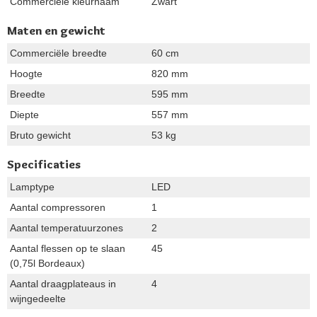
Commerciële kleurnaam
Zwart
Maten en gewicht
Commerciële breedte
60 cm
Hoogte
820 mm
Breedte
595 mm
Diepte
557 mm
Bruto gewicht
53 kg
Specificaties
Lamptype
LED
Aantal compressoren
1
Aantal temperatuurzones
2
Aantal flessen op te slaan
45
(0,75l Bordeaux)
Aantal draagplateaus in
4
wijngedeelte