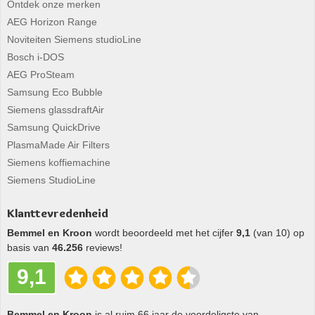
Ontdek onze merken
AEG Horizon Range
Noviteiten Siemens studioLine
Bosch i-DOS
AEG ProSteam
Samsung Eco Bubble
Siemens glassdraftAir
Samsung QuickDrive
PlasmaMade Air Filters
Siemens koffiemachine
Siemens StudioLine
Klanttevredenheid
Bemmel en Kroon
wordt beoordeeld met het cijfer
9,1
(van 10) op
basis van
46.256
reviews!
9,1
Bemmel en Kroon
is al ruim 66 jaar de voordeligste van