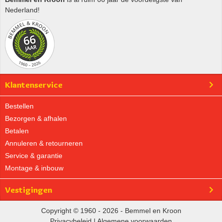
Nederland!
Klantenservice
Bestellen
Bezorgen & afhalen
Betalen
Annuleren & retourneren
Service & garantie
Montage & inbouw
Vestigingen
Copyright © 1960 - 2026 - Bemmel en Kroon
Privacybeleid
|
Algemene voorwaarden