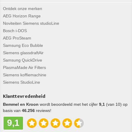
Ontdek onze merken
AEG Horizon Range
Noviteiten Siemens studioLine
Bosch i-DOS
AEG ProSteam
Samsung Eco Bubble
Siemens glassdraftAir
Samsung QuickDrive
PlasmaMade Air Filters
Siemens koffiemachine
Siemens StudioLine
Klanttevredenheid
Bemmel en Kroon
wordt beoordeeld met het cijfer
9,1
(van 10) op
basis van
46.256
reviews!
9,1