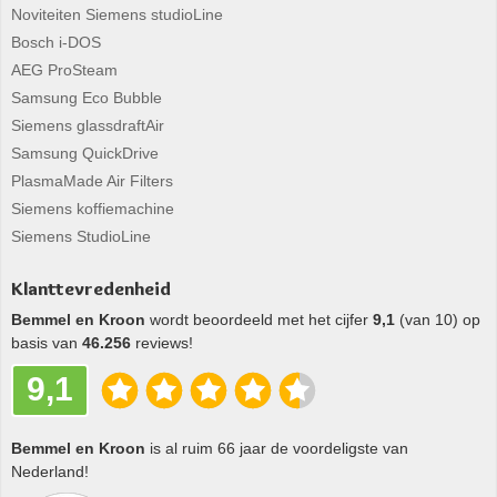
Noviteiten Siemens studioLine
Bosch i-DOS
AEG ProSteam
Samsung Eco Bubble
Siemens glassdraftAir
Samsung QuickDrive
PlasmaMade Air Filters
Siemens koffiemachine
Siemens StudioLine
Klanttevredenheid
Bemmel en Kroon
wordt beoordeeld met het cijfer
9,1
(van 10) op
basis van
46.256
reviews!
9,1
Bemmel en Kroon
is al ruim 66 jaar de voordeligste van
Nederland!