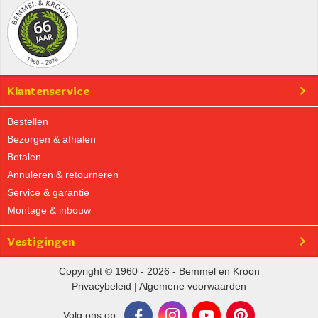
Klantenservice
Bestellen
Bezorgen & afhalen
Betalen
Annuleren & retourneren
Service & garantie
Montage & inbouw
Vestigingen
Copyright © 1960 - 2026 - Bemmel en Kroon
Privacybeleid
|
Algemene voorwaarden
Volg ons op: