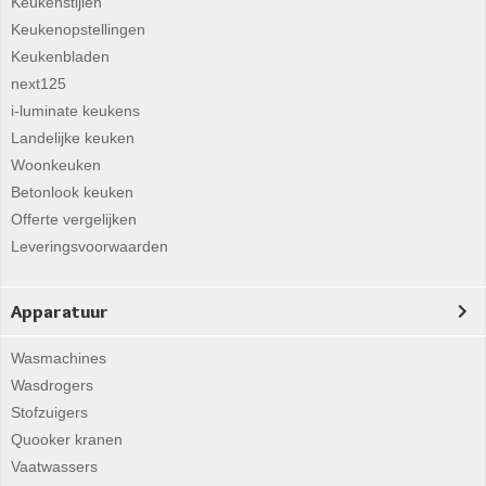
Keukenstijlen
Keukenopstellingen
Keukenbladen
next125
i-luminate keukens
Landelijke keuken
Woonkeuken
Betonlook keuken
Offerte vergelijken
Leveringsvoorwaarden
Apparatuur
Wasmachines
Wasdrogers
Stofzuigers
Quooker kranen
Vaatwassers