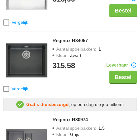
Bestel
Vergelijk
Reginox R34057
Aantal spoelbakken
:
1
Kleur
:
Zwart
315,58
Leverbaar
Bestel
Vergelijk
Gratis thuisbezorgd
, op een dag die jou uitkomt
Reginox R30974
Aantal spoelbakken
:
1.5
Kleur
:
Grijs