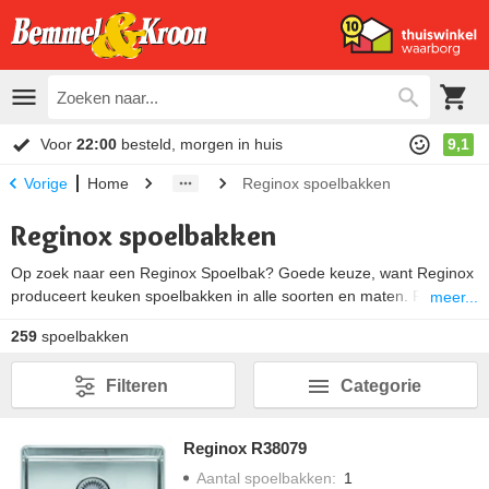
Voor
22:00
besteld, morgen in huis
9,1
Home
Reginox spoelbakken
Vorige
Reginox spoelbakken
Op zoek naar een Reginox Spoelbak? Goede keuze, want Reginox
produceert keuken spoelbakken in alle soorten en maten. Ronde
meer...
spoelbakken, vierkante spoelbakken, dubbele spoelbakken en
259
spoelbakken
spoelbakken met een afdruipgedeelte. Hierbij heb je de keuze uit
verschillende
inbouwmethoden
als vlakinbouw, opbouw of
Filteren
Categorie
onderbouw. Maar ook voor een gekleurde spoelbak van composiet
ben je bij Reginox aan het juiste adres. Daarnaast levert Reginox
als enige fabrikant op al haar rvs spoelbakken een levenslange
Reginox R38079
garantie!
Aantal spoelbakken
:
1