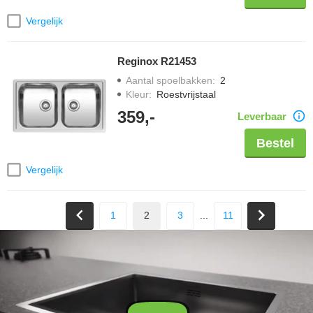
Vergelijk
Reginox R21453
Aantal spoelbakken
:
2
Kleur
:
Roestvrijstaal
359,-
Leverbaar
Bestel
Vergelijk
1
2
3
...
11