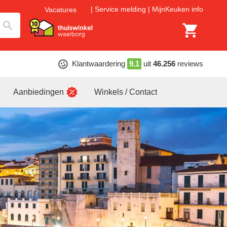
Service melding
MijnKeuken info
Vacatures
Klantwaardering
9,1
uit
46.256
reviews
Aanbiedingen
Winkels / Contact