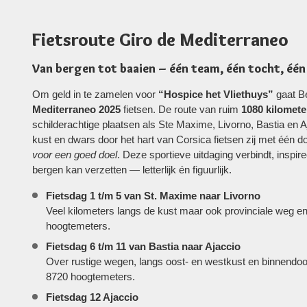
Fietsroute Giro de Mediterraneo
Van bergen tot baaien – één team, één tocht, één
Om geld in te zamelen voor
“Hospice het Vliethuys”
gaat B
Mediterraneo 2025
fietsen. De route van ruim
1080 kilomete
schilderachtige plaatsen als Ste Maxime, Livorno, Bastia en 
kust en dwars door het hart van Corsica fietsen zij met één d
voor een goed doel
. Deze sportieve uitdaging verbindt, inspir
bergen kan verzetten — letterlijk én figuurlijk.
Fietsdag 1 t/m 5 van St. Maxime naar Livorno
Veel kilometers langs de kust maar ook provinciale weg e
hoogtemeters.
Fietsdag 6 t/m 11 van Bastia naar Ajaccio
Over rustige wegen, langs oost- en westkust en binnendoo
8720 hoogtemeters.
Fietsdag 12 Ajaccio