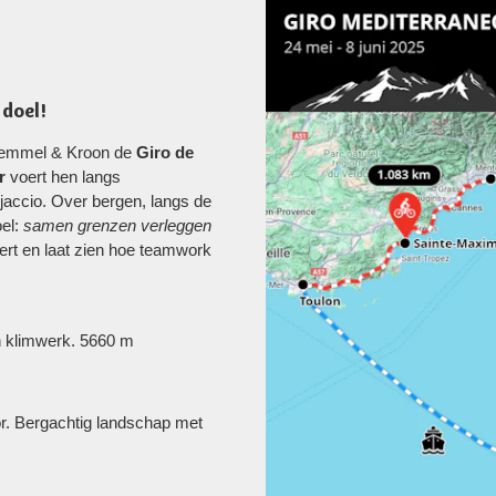
 doel!
emmel & Kroon de
Giro de
r
voert hen langs
Ajaccio. Over bergen, langs de
oel:
samen grenzen verleggen
eert en laat zien hoe teamwork
n klimwerk. 5660 m
r. Bergachtig landschap met