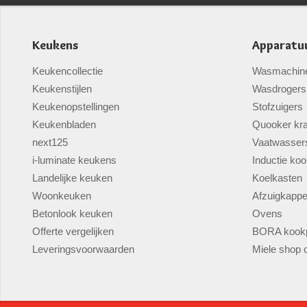
Keukens
Apparatu
Keukencollectie
Wasmachin
Keukenstijlen
Wasdrogers
Keukenopstellingen
Stofzuigers
Keukenbladen
Quooker kr
next125
Vaatwasser
i-luminate keukens
Inductie koo
Landelijke keuken
Koelkasten
Woonkeuken
Afzuigkapp
Betonlook keuken
Ovens
Offerte vergelijken
BORA kookp
Leveringsvoorwaarden
Miele shop o