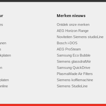
ur
Merken nieuws
es
Ontdek onze merken
AEG Horizon Range
Noviteiten Siemens studioLine
anen
Bosch i-DOS
s
AEG ProSteam
kplaten
Samsung Eco Bubble
Siemens glassdraftAir
en
Samsung QuickDrive
PlasmaMade Air Filters
laten
Siemens koffiemachine
nline
Siemens StudioLine