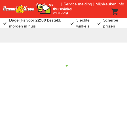
Service melding
MijnKeuken info
Vacatures
Dagelijks voor
22:00
besteld,
3 échte
Scherpe
morgen in huis
winkels
prijzen