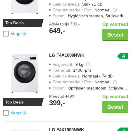
Geluidsniveau
:
Stil - 71 dB
Programmaduur Eco
:
Normaal
Stoom
:
Hygiënisch stomen, Strijkwerk verminderen
Top Deals
Adviesprijs
799,-
Op voorraad
649,-
Vergelijk
Bestel
LG F4A1009NWK
A
Vulgewicht
:
9 kg
Toerental
:
1400 rpm
Geluidsniveau
:
Normaal - 74 dB
Programmaduur Eco
:
Normaal
Stoom
:
Opfrissen met stoom, Strijkwerk verminderen
Meestal
449,-
Op voorraad
399,-
Top Deals
Bestel
Vergelijk
LG F4X1009NWK
A