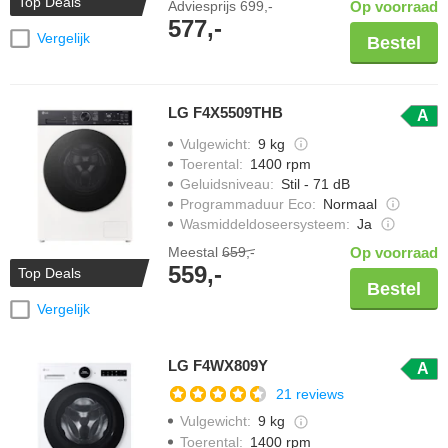
Top Deals
Adviesprijs
699,-
Op voorraad
577,-
Vergelijk
Bestel
LG F4X5509THB
A
Vulgewicht
:
9 kg
Toerental
:
1400 rpm
Geluidsniveau
:
Stil - 71 dB
Programmaduur Eco
:
Normaal
Wasmiddeldoseersysteem
:
Ja
Meestal
659,-
Op voorraad
559,-
Top Deals
Bestel
Vergelijk
LG F4WX809Y
A
21 reviews
Vulgewicht
:
9 kg
Toerental
:
1400 rpm