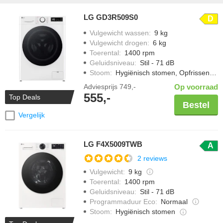
stoomfunctie. Alle modellen behalen minimaal energielabel A. Bekijk
hieronder het volledige assortiment bij Bemmel & Kroon.
LG GD3R509S0
D
Vulgewicht wassen
:
9 kg
Vulgewicht drogen
:
6 kg
Toerental
:
1400 rpm
Geluidsniveau
:
Stil - 71 dB
Stoom
:
Hygiënisch stomen, Opfrissen met stoom
Adviesprijs
749,-
Op voorraad
555,-
Top Deals
Bestel
Vergelijk
LG F4X5009TWB
A
2 reviews
Vulgewicht
:
9 kg
Toerental
:
1400 rpm
Geluidsniveau
:
Stil - 71 dB
Programmaduur Eco
:
Normaal
Stoom
:
Hygiënisch stomen