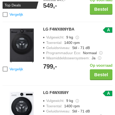
549,-
Top Deals
Bestel
Vergelijk
LG F4WX809YBA
A
Vulgewicht
:
9 kg
Toerental
:
1400 rpm
Geluidsniveau
:
Stil - 71 dB
Programmaduur Eco
:
Normaal
Wasmiddeldoseersysteem
:
Ja
799,-
Op voorraad
Vergelijk
Bestel
LG F4WX859Y
A
Vulgewicht
:
9 kg
Toerental
:
1400 rpm
Geluidsniveau
:
Stil - 71 dB