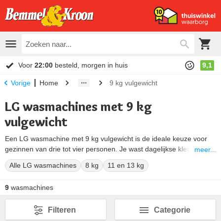
Voor
22:00
besteld, morgen in huis
9,1
Home
9 kg vulgewicht
Vorige
LG wasmachines met 9 kg
vulgewicht
Een LG wasmachine met 9 kg vulgewicht is de ideale keuze voor
gezinnen van drie tot vier personen. Je wast dagelijkse kleding,
meer...
handdoeken én beddengoed in één wasbeurt zonder de trommel te
Alle LG wasmachines
8 kg
11 en 13 kg
overbelasten. Ook tweepersoons huishoudens die liever minder
vaak wassen profiteren van deze ruime capaciteit.
9
wasmachines
Elke LG 9 kg wasmachine beschikt over de Inverter Direct Drive
motor met 10 jaar garantie. Afhankelijk van het model profiteer je
Filteren
Categorie
van AI DD™ technologie, TurboWash™ en hygiënische