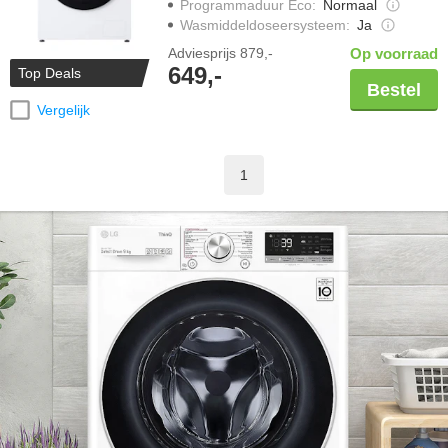
Programmaduur Eco
:
Normaal
Wasmiddeldoseersysteem
:
Ja
Adviesprijs
879,-
Op voorraad
649,-
Top Deals
Bestel
Vergelijk
1