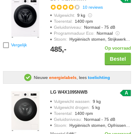
10 reviews
Vulgewicht
:
9 kg
Toerental
:
1400 rpm
Geluidsniveau
:
Normaal - 75 dB
Programmaduur Eco
:
Normaal
Stoom
:
Hygiënisch stomen, Strijkwerk verminderen
Vergelijk
485,-
Op voorraad
Bestel
Nieuwe
energielabels
, lees
toelichting
LG W4X1095NWB
A
Vulgewicht wassen
:
9 kg
Vulgewicht drogen
:
5 kg
Toerental
:
1400 rpm
Geluidsniveau
:
Normaal - 75 dB
Stoom
:
Hygiënisch stomen, Opfrissen met stoom, Strijkwerk verminderen, Vlekken verwijderen met stoom
Meestal
649,-
Op voorraad