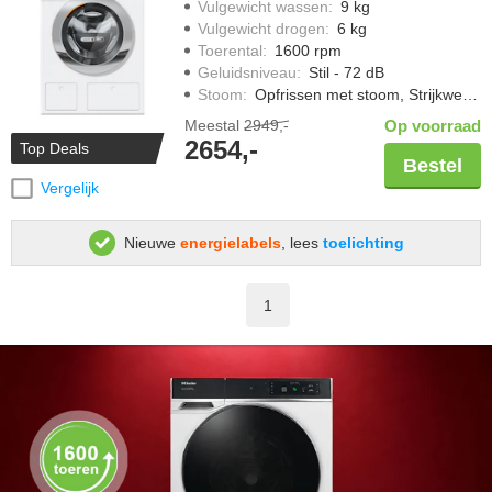
Vulgewicht wassen
:
9 kg
Vulgewicht drogen
:
6 kg
Toerental
:
1600 rpm
Geluidsniveau
:
Stil - 72 dB
Stoom
:
Opfrissen met stoom, Strijkwerk verminderen
Meestal
2949,-
Op voorraad
2654,-
Top Deals
Bestel
Vergelijk
Nieuwe
energielabels
, lees
toelichting
1