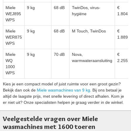
Miele
9 kg
68 dB
TwinDos, virus-
€
WEJ895
hygiëne
1.804
WPS
Miele
9 kg
68 dB
M Touch, TwinDos
€
WER875
1.889
WPS
Miele
9 kg
70 dB
Nova,
€
WQ
warmwateraansluiting
2.255
1000
WPS
Kies je een compact model of juist ruimte voor een groot gezin?
Bekijk dan ook de
Miele wasmachines van 9 kg
. Bij ons betaal je
altijd de laagste prijs, met snelle levering of direct afhalen. Kom je
er niet uit? Onze specialisten helpen je graag verder in de winkel.
Veelgestelde vragen over Miele
wasmachines met 1600 toeren