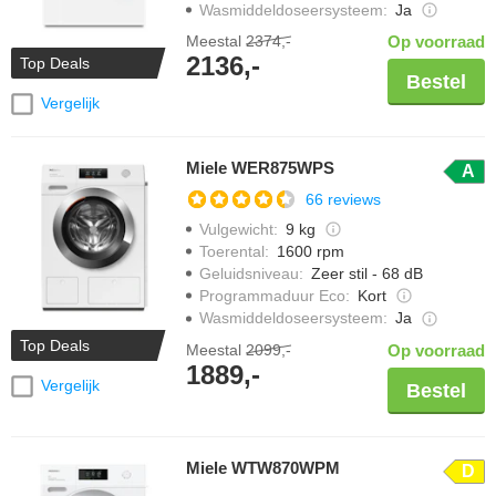
Wasmiddeldoseersysteem
:
Ja
Meestal
2374,-
Op voorraad
2136,-
Top Deals
Bestel
Vergelijk
Miele WER875WPS
A
66 reviews
Vulgewicht
:
9 kg
Toerental
:
1600 rpm
Geluidsniveau
:
Zeer stil - 68 dB
Programmaduur Eco
:
Kort
Wasmiddeldoseersysteem
:
Ja
Top Deals
Meestal
2099,-
Op voorraad
1889,-
Vergelijk
Bestel
Miele WTW870WPM
D