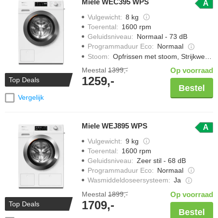
Miele WEC395 WPS
A
Bekijk ons complete aanbod Miele wasmachines met 1600 toeren,
Vulgewicht
:
8 kg
met per model de belangrijkste specificaties en de laagste prijs.
Toerental
:
1600 rpm
Geluidsniveau
:
Normaal - 73 dB
Programmaduur Eco
:
Normaal
Stoom
:
Opfrissen met stoom, Strijkwerk verminderen
Meestal
1399,-
Op voorraad
1259,-
Top Deals
Bestel
Vergelijk
Miele WEJ895 WPS
A
Vulgewicht
:
9 kg
Toerental
:
1600 rpm
Geluidsniveau
:
Zeer stil - 68 dB
Programmaduur Eco
:
Normaal
Wasmiddeldoseersysteem
:
Ja
Meestal
1899,-
Op voorraad
1709,-
Top Deals
Bestel