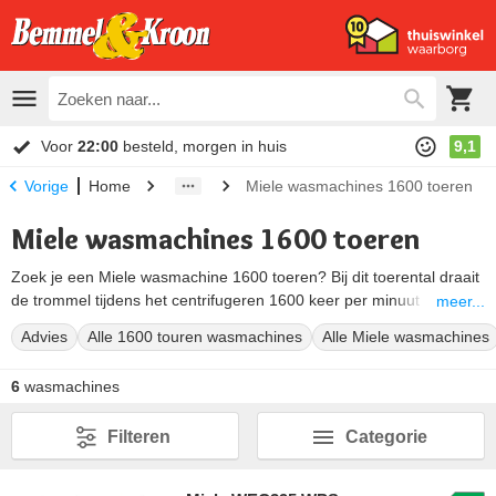
Voor
22:00
besteld, morgen in huis
9,1
Home
Miele wasmachines 1600 toeren
Vorige
Miele wasmachines 1600 toeren
Zoek je een Miele wasmachine 1600 toeren? Bij dit toerental draait
de trommel tijdens het centrifugeren 1600 keer per minuut rond. Zo
meer...
blijft er nog maar zo’n 44% restvocht in je wasgoed achter en komt
Advies
Alle 1600 touren wasmachines
Alle Miele wasmachines
je kleding bijna droog uit de machine. Je hoeft dus korter te drogen.
En omdat een Miele gemiddeld twintig jaar meegaat, was je er
6
wasmachines
jarenlang zorgeloos mee.
Hieronder zetten we alle Miele wasmachines met 1600 toeren voor
Filteren
Categorie
je op een rij.
Alle Miele wasmachines met 1600 toeren