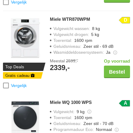
Vergelijk
Miele WTR870WPM
D
Vulgewicht wassen
:
8 kg
Vulgewicht drogen
:
5 kg
Toerental
:
1600 rpm
Geluidsniveau
:
Zeer stil - 69 dB
Wasmiddeldoseersysteem
:
Ja
Meestal
2599,-
Op voorraad
2339,-
Top Deals
Bestel
Gratis cadeau
Vergelijk
Miele WQ 1000 WPS
A
Vulgewicht
:
9 kg
Toerental
:
1600 rpm
Geluidsniveau
:
Zeer stil - 70 dB
Programmaduur Eco
:
Normaal