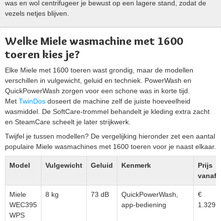
was en wol centrifugeer je bewust op een lagere stand, zodat de
vezels netjes blijven.
Welke Miele wasmachine met 1600
toeren kies je?
Elke Miele met 1600 toeren wast grondig, maar de modellen
verschillen in vulgewicht, geluid en techniek. PowerWash en
QuickPowerWash zorgen voor een schone was in korte tijd.
Met
TwinDos
doseert de machine zelf de juiste hoeveelheid
wasmiddel. De SoftCare-trommel behandelt je kleding extra zacht
en SteamCare scheelt je later strijkwerk.
Twijfel je tussen modellen? De vergelijking hieronder zet een aantal
populaire Miele wasmachines met 1600 toeren voor je naast elkaar.
Model
Vulgewicht
Geluid
Kenmerk
Prijs
vanaf
Miele
8 kg
73 dB
QuickPowerWash,
€
WEC395
app-bediening
1.329
WPS