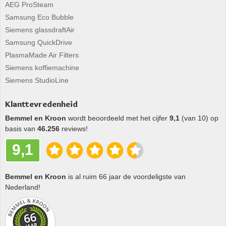
AEG ProSteam
Samsung Eco Bubble
Siemens glassdraftAir
Samsung QuickDrive
PlasmaMade Air Filters
Siemens koffiemachine
Siemens StudioLine
Klanttevredenheid
Bemmel en Kroon
wordt beoordeeld met het cijfer
9,1
(van 10) op
basis van
46.256
reviews!
9,1
Bemmel en Kroon
is al ruim 66 jaar de voordeligste van
Nederland!