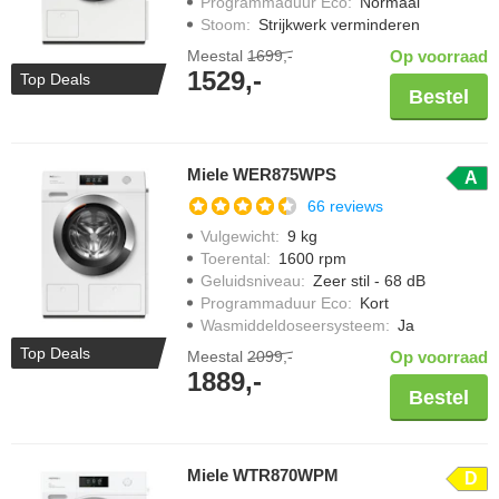
Programmaduur Eco
:
Normaal
Stoom
:
Strijkwerk verminderen
Meestal
1699,-
Op voorraad
1529,-
Top Deals
Bestel
Miele WER875WPS
A
66 reviews
Vulgewicht
:
9 kg
Toerental
:
1600 rpm
Geluidsniveau
:
Zeer stil - 68 dB
Programmaduur Eco
:
Kort
Wasmiddeldoseersysteem
:
Ja
Top Deals
Meestal
2099,-
Op voorraad
1889,-
Bestel
Miele WTR870WPM
D